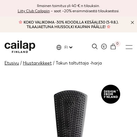
Ilmainen toimitus yli 40 €:n tilauksiin.
Liity Club Cailapiin
– saat –20% ensimmäisestä tilauksestasi.
KOKO VALIKOIMA -30% KOODILLA KESÄALE30 (5-9.8.).
TILAAJAETUNA HIUSSOLKI KAUPAN PÄÄLLE!
0
FI
Etusivu
/
Hiustarvikkeet
/ Takun taltuttaja -harja