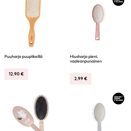
Puuharja puupiikeillä
Hiusharja pieni,
vaaleanpunainen
12,90
€
2,99
€