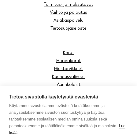
Toimitus- ja maksutavat
Vaihto ja palautus
Asiakaspalvelu
Tietosuojaseloste
Korut
Hopeakorut
Hiustarvikkeet
Kauneusvälineet
Aurinkolasit
Lukulasit
Tietoa sivustolla käytetyistä evästeistä
Lasten tuotteet
Käytämme sivustollamme evästeitä kerätäksemme ja
Asusteet
analysoidaksemme sivuston suorituskykyä ja käyttöä,
Moomin by Cailap
tarjotaksemme sosiaalisen median ominaisuuksia sekä
Vinkit
parantaaksemme ja räätälöidäksemme sisältöä ja mainoksia.
Lue
lisää