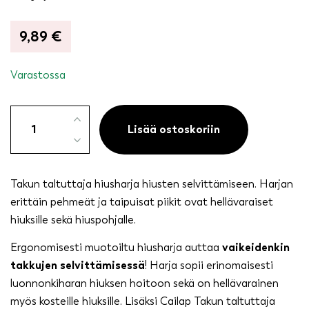
9,89
€
Varastossa
Takun
taltuttaja
Lisää ostoskoriin
-
harja
määrä
Takun taltuttaja hiusharja hiusten selvittämiseen. Harjan
erittäin pehmeät ja taipuisat piikit ovat hellävaraiset
hiuksille sekä hiuspohjalle.
Ergonomisesti muotoiltu hiusharja auttaa
vaikeidenkin
takkujen selvittämisessä
! Harja sopii erinomaisesti
luonnonkiharan hiuksen hoitoon sekä on hellävarainen
myös kosteille hiuksille. Lisäksi Cailap Takun taltuttaja