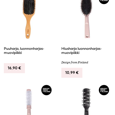
Puuharja, luonnonharjas-
Hiusharja luonnonharjas-
muovipiikki
muovipiikki
Design from Finland
16,90
€
10,99
€