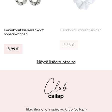
Korvakorut kierrerenkaat
Hiusdonitsi vaaleansininen
hopeanvärinen
5,58
€
8,99
€
Näytä lisää tuotteita
Tilaa ihana ja inspiroiva
Club Cailap
-