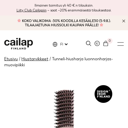
Ilmainen toimitus yli 40 €:n tilauksiin.
Liity Club Cailapiin
– saat –20% ensimmäisestä tilauksestasi.
KOKO VALIKOIMA -30% KOODILLA KESÄALE30 (5-9.8.).
TILAAJAETUNA HIUSSOLKI KAUPAN PÄÄLLE!
0
FI
Etusivu
/
Hiustarvikkeet
/ Tunneli-hiusharja luonnonharjas-
muovipiikki