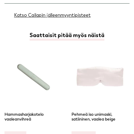
Katso Cailapin jälleenmyyntipisteet
Saattaisit pitää myös näistä
Hammasharjakotelo
Pehmeä iso unimaski,
vaaleanvihreä
satiininen, vaalea beige