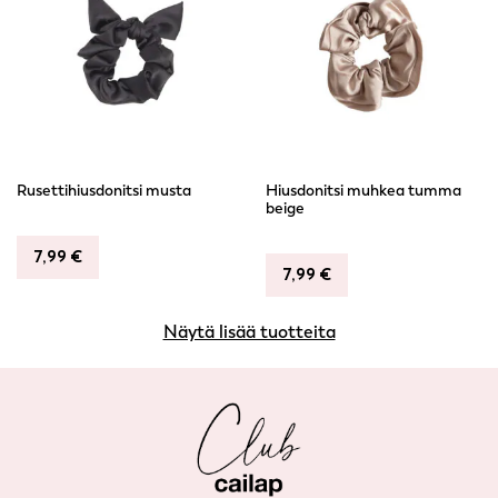
Rusettihiusdonitsi musta
Hiusdonitsi muhkea tumma
beige
7,99
€
7,99
€
Näytä lisää tuotteita