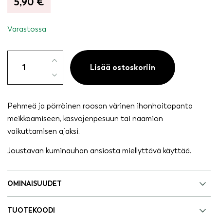
5,90
€
Varastossa
Ihonhoitopanta
roosa
Lisää ostoskoriin
määrä
Pehmeä ja pörröinen roosan värinen ihonhoitopanta
meikkaamiseen, kasvojenpesuun tai naamion
vaikuttamisen ajaksi.
Joustavan kuminauhan ansiosta miellyttävä käyttää.
OMINAISUUDET
TUOTEKOODI