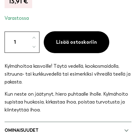
13,91
€
Varastossa
Jääpalahieroja
kasvoille
Lisää ostoskoriin
määrä
Kylmähoitoa kasvoille! Täytä vedellä, kookosmaidolla,
sitruuna- tai kurkkuvedellä tai esimerkiksi vihreällä teellä ja
pakasta.
Kun neste on jäätynyt, hiero puhtaalle iholle. Kylmähoito
supistaa huokosia, kirkastaa ihoa, poistaa turvotusta ja
kiinteyttää ihoa.
OMINAISUUDET