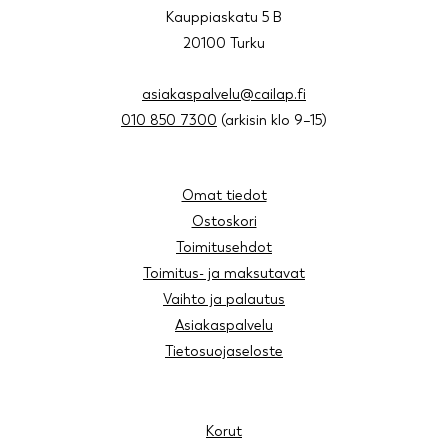
Kauppiaskatu 5 B
20100 Turku
asiakaspalvelu@cailap.fi
010 850 7300
(arkisin klo 9–15)
Omat tiedot
Ostoskori
Toimitusehdot
Toimitus- ja maksutavat
Vaihto ja palautus
Asiakaspalvelu
Tietosuojaseloste
Korut