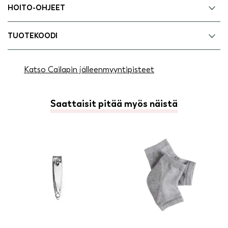
HOITO-OHJEET
TUOTEKOODI
Katso Cailapin jälleenmyyntipisteet
Saattaisit pitää myös näistä