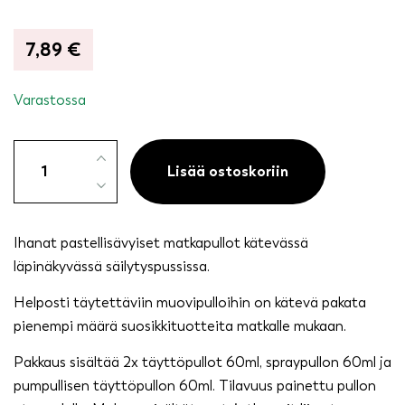
7,89
€
Varastossa
Matkapullot
4
Lisää ostoskoriin
kpl
60ml,
värikkäät
Ihanat pastellisävyiset matkapullot kätevässä
määrä
läpinäkyvässä säilytyspussissa.
Helposti täytettäviin muovipulloihin on kätevä pakata
pienempi määrä suosikkituotteita matkalle mukaan.
Pakkaus sisältää 2x täyttöpullot 60ml, spraypullon 60ml ja
pumpullisen täyttöpullon 60ml. Tilavuus painettu pullon