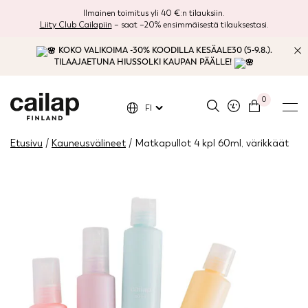
Ilmainen toimitus yli 40 €:n tilauksiin.
Liity Club Cailapiin
– saat –20% ensimmäisestä tilauksestasi.
KOKO VALIKOIMA -30% KOODILLA KESÄALE30 (5-9.8.).
TILAAJAETUNA HIUSSOLKI KAUPAN PÄÄLLE!
0
FI
Etusivu
/
Kauneusvälineet
/ Matkapullot 4 kpl 60ml, värikkäät