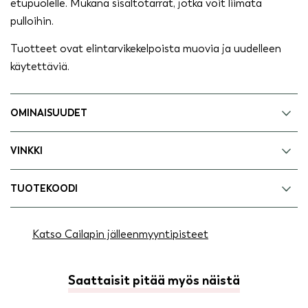
etupuolelle. Mukana sisältötarrat, jotka voit liimata
pulloihin.
Tuotteet ovat elintarvikekelpoista muovia ja uudelleen
käytettäviä.
OMINAISUUDET
VINKKI
TUOTEKOODI
Katso Cailapin jälleenmyyntipisteet
Saattaisit pitää myös näistä