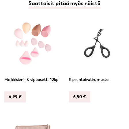
Saattaisit pitää myös näistä
Meikkisieni- & vippasetti, 12kpl
Ripsentaivutin, musta
6,99
€
6,50
€