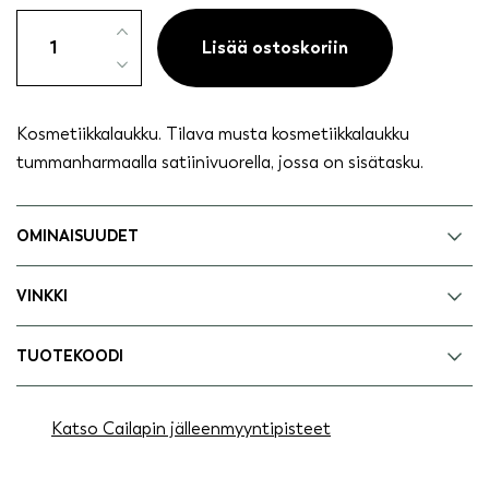
Kosmetiikkalaukku
musta
Lisää ostoskoriin
XL
määrä
Kosmetiikkalaukku. Tilava musta kosmetiikkalaukku
tummanharmaalla satiinivuorella, jossa on sisätasku.
OMINAISUUDET
VINKKI
TUOTEKOODI
Katso Cailapin jälleenmyyntipisteet