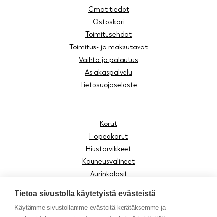
Omat tiedot
Ostoskori
Toimitusehdot
Toimitus- ja maksutavat
Vaihto ja palautus
Asiakaspalvelu
Tietosuojaseloste
Korut
Hopeakorut
Hiustarvikkeet
Kauneusvälineet
Aurinkolasit
Lukulasit
Tietoa sivustolla käytetyistä evästeistä
Lasten tuotteet
Käytämme sivustollamme evästeitä kerätäksemme ja
Asusteet