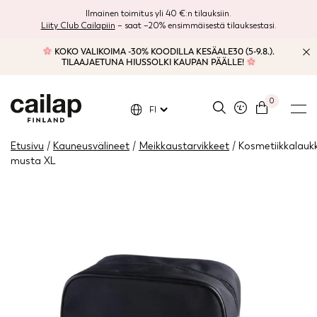
Ilmainen toimitus yli 40 €:n tilauksiin.
Liity Club Cailapiin
– saat –20% ensimmäisestä tilauksestasi.
KOKO VALIKOIMA -30% KOODILLA KESÄALE30 (5-9.8.).
TILAAJAETUNA HIUSSOLKI KAUPAN PÄÄLLE!
0
FI
Etusivu
/
Kauneusvälineet
/
Meikkaustarvikkeet
/ Kosmetiikkalauk
musta XL