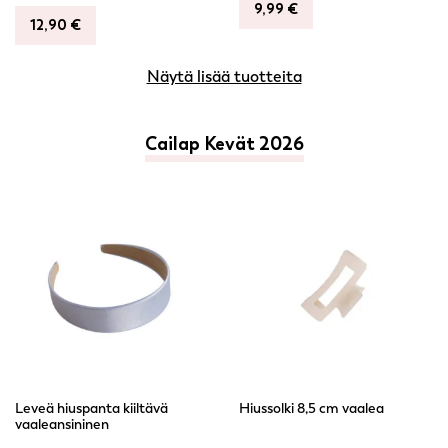
9,99
€
12,90
€
Näytä lisää tuotteita
Cailap Kevät 2026
Leveä hiuspanta kiiltävä
Hiussolki 8,5 cm vaalea
vaaleansininen