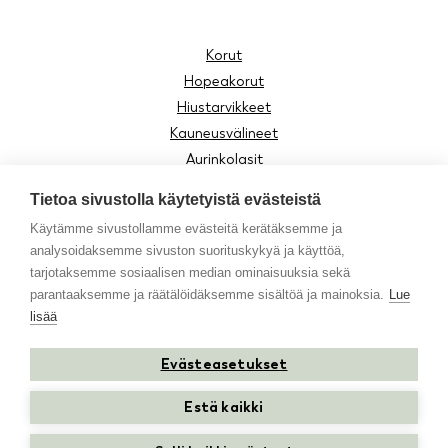
Korut
Hopeakorut
Hiustarvikkeet
Kauneusvälineet
Aurinkolasit
Lukulasit
Tietoa sivustolla käytetyistä evästeistä
Lasten tuotteet
Käytämme sivustollamme evästeitä kerätäksemme ja
Asusteet
analysoidaksemme sivuston suorituskykyä ja käyttöä,
Moomin by Cailap
tarjotaksemme sosiaalisen median ominaisuuksia sekä
Vinkit
parantaaksemme ja räätälöidäksemme sisältöä ja mainoksia.
Lue
lisää
Evästeasetukset
Instagram
Facebook
Youtube
TikTok
Estä kaikki