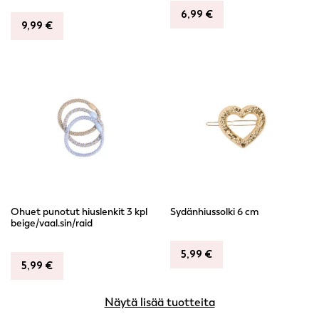
6,99
€
9,99
€
Ohuet punotut hiuslenkit 3 kpl
Sydänhiussolki 6 cm
beige/vaal.sin/raid
5,99
€
5,99
€
Näytä lisää tuotteita