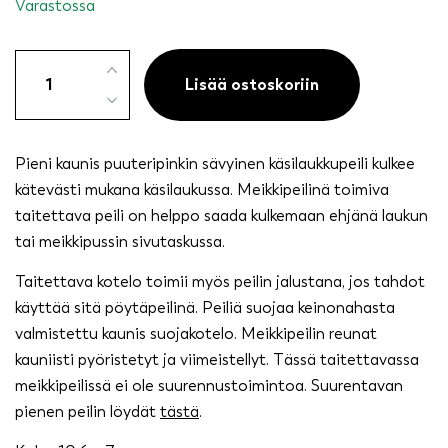
Varastossa
Pieni
taitettava
Lisää ostoskoriin
peili
määrä
Pieni kaunis puuteripinkin sävyinen käsilaukkupeili kulkee
kätevästi mukana käsilaukussa. Meikkipeilinä toimiva
taitettava peili on helppo saada kulkemaan ehjänä laukun
tai meikkipussin sivutaskussa.
Taitettava kotelo toimii myös peilin jalustana, jos tahdot
käyttää sitä pöytäpeilinä. Peiliä suojaa keinonahasta
valmistettu kaunis suojakotelo. Meikkipeilin reunat
kauniisti pyöristetyt ja viimeistellyt. Tässä taitettavassa
meikkipeilissä ei ole suurennustoimintoa. Suurentavan
pienen peilin löydät
tästä
.