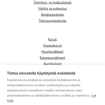
Toimitus- ja maksutavat
Vaihto ja palautus
Asiakaspalvelu
Tietosuojaseloste
Korut
Hopeakorut
Hiustarvikkeet
Kauneusvälineet
Aurinkolasit
Lukulasit
Tietoa sivustolla käytetyistä evästeistä
Lasten tuotteet
Käytämme sivustollamme evästeitä kerätäksemme ja
Asusteet
analysoidaksemme sivuston suorituskykyä ja käyttöä,
Moomin by Cailap
tarjotaksemme sosiaalisen median ominaisuuksia sekä
Vinkit
parantaaksemme ja räätälöidäksemme sisältöä ja mainoksia.
Lue
lisää