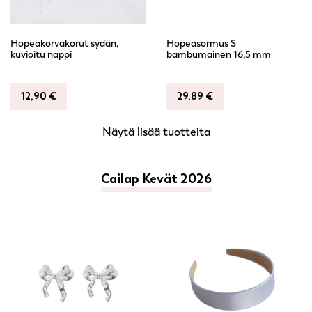
Hopeakorvakorut sydän,
Hopeasormus S
kuvioitu nappi
bambumainen 16,5 mm
12,90
€
29,89
€
Näytä lisää tuotteita
Cailap Kevät 2026