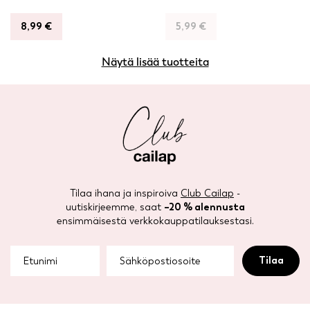
8,99
€
5,99
€
Näytä lisää tuotteita
Tilaa ihana ja inspiroiva
Club Cailap
-
uutiskirjeemme, saat
–20 % alennusta
ensimmäisestä verkkokauppatilauksestasi.