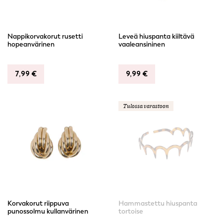
Nappikorvakorut rusetti
Leveä hiuspanta kiiltävä
hopeanvärinen
vaaleansininen
7,99
€
9,99
€
Tulossa varastoon
Korvakorut riippuva
Hammastettu hiuspanta
punossolmu kullanvärinen
tortoise