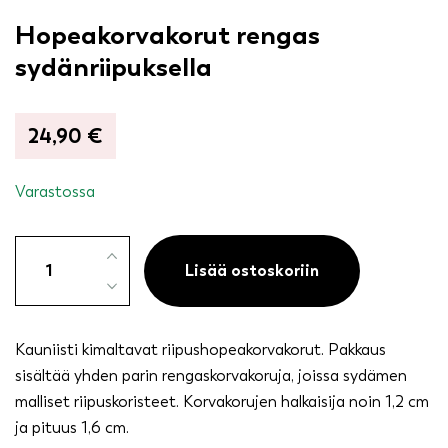
Hopeakorvakorut rengas
sydänriipuksella
24,90
€
Varastossa
Hopeakorvakorut
rengas
Lisää ostoskoriin
sydänriipuksella
määrä
Kauniisti kimaltavat riipushopeakorvakorut. Pakkaus
sisältää yhden parin rengaskorvakoruja, joissa sydämen
malliset riipuskoristeet. Korvakorujen halkaisija noin 1,2 cm
ja pituus 1,6 cm.