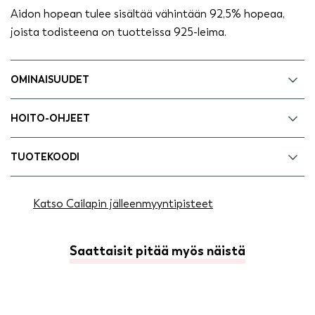
Aidon hopean tulee sisältää vähintään 92,5% hopeaa,
joista todisteena on tuotteissa 925-leima.
OMINAISUUDET
HOITO-OHJEET
TUOTEKOODI
Katso Cailapin jälleenmyyntipisteet
Saattaisit pitää myös näistä