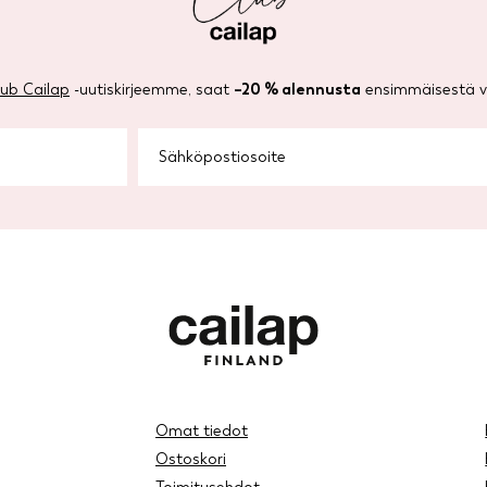
lub Cailap
-uutiskirjeemme, saat
–20 % alennusta
ensimmäisestä ve
Omat tiedot
Ostoskori