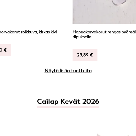
rvakorut roikkuva, kirkas kivi
Hopeakorvakorut rengas pyöreäl
riipuksella
90
€
29,89
€
Näytä lisää tuotteita
Cailap Kevät 2026