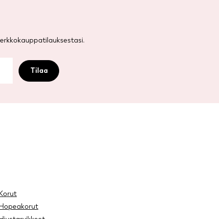
rkkokauppatilauksestasi.
Korut
Hopeakorut