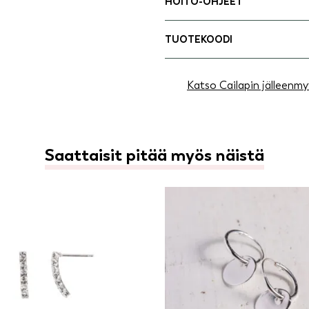
HOITO-OHJEET
TUOTEKOODI
Katso Cailapin jälleenmy
Saattaisit pitää myös näistä