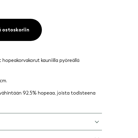
ä ostoskoriin
t hopeakorvakorut kauniilla pyöreällä
 cm.
 vähintään 92,5% hopeaa, joista todisteena