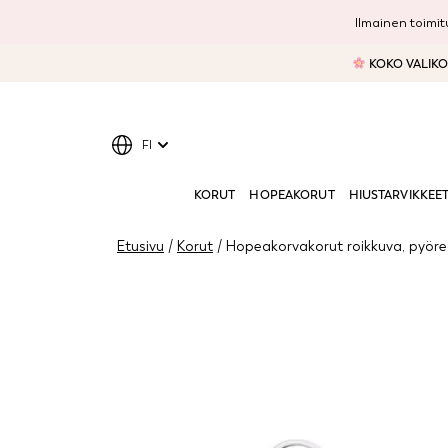
Ilmainen toimitu
KOKO VALIKOI
FI
KORUT
HOPEAKORUT
HIUSTARVIKKEE
Etusivu
/
Korut
/ Hopeakorvakorut roikkuva, pyöreä