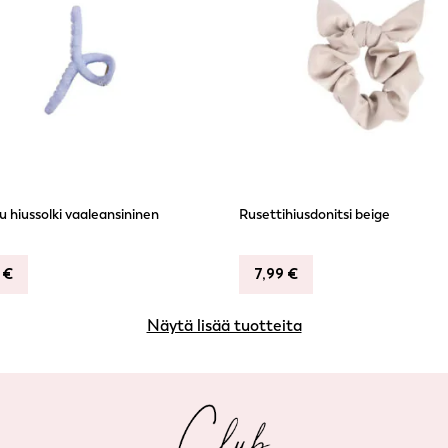
 hiussolki vaaleansininen
Rusettihiusdonitsi beige
9
€
7,99
€
Näytä lisää tuotteita