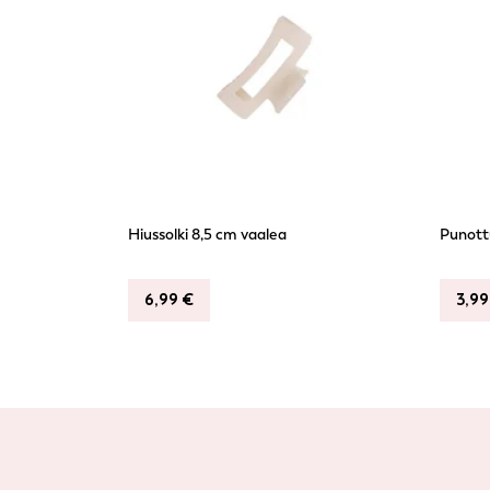
Hiussolki 8,5 cm vaalea
Punottu
6,99
€
3,9