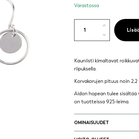
Varastossa
Hopeakorvakorut
roikkuva,
Lisä
pyöreä
riipus
määrä
Kauniisti kimaltavat roikkuva
riipuksella.
Korvakorujen pituus noin 2,2
Aidon hopean tulee sisältää
on tuotteissa 925-leima.
OMINAISUUDET