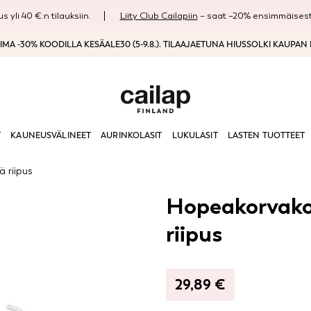
s yli 40 €:n tilauksiin.
Liity Club Cailapiin
– saat –20% ensimmäisestä
MA -30% KOODILLA KESÄALE30 (5-9.8.). TILAAJAETUNA HIUSSOLKI KAUPAN
T
KAUNEUSVÄLINEET
AURINKOLASIT
LUKULASIT
LASTEN TUOTTEET
 riipus
Hopeakorvakor
riipus
29,89
€