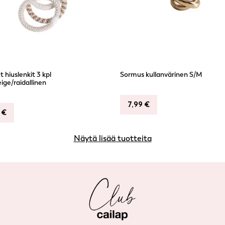
 hiuslenkit 3 kpl
Sormus kullanvärinen S/M
eige/raidallinen
7,99
€
9
€
Näytä lisää tuotteita