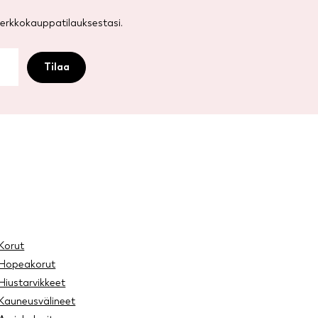
rkkokauppatilauksestasi.
Korut
Hopeakorut
Hiustarvikkeet
Kauneusvälineet