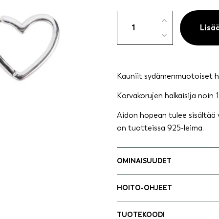
Hopeakorvakorut,
sydänrenkaat
Lisä
määrä
Kauniit sydämenmuotoiset h
Korvakorujen halkaisija noin 1
Aidon hopean tulee sisältää
on tuotteissa 925-leima.
OMINAISUUDET
HOITO-OHJEET
TUOTEKOODI