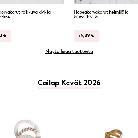
rvakorut roikkuva kivi- ja
Hopeakorvakorut helmillä ja
riste
kristallikivillä
90
€
29,89
€
Näytä lisää tuotteita
Cailap Kevät 2026