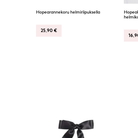
Hopearannekoru helmiriipuksella
Hopeako
helmiko
25,90
€
16,