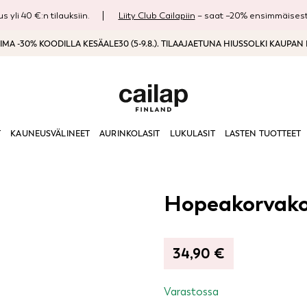
s yli 40 €:n tilauksiin.
Liity Club Cailapiin
– saat –20% ensimmäisestä
MA -30% KOODILLA KESÄALE30 (5-9.8.). TILAAJAETUNA HIUSSOLKI KAUPAN
T
KAUNEUSVÄLINEET
AURINKOLASIT
LUKULASIT
LASTEN TUOTTEET
Hopeakorvako
34,90
€
Varastossa