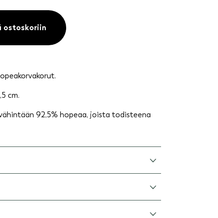
ä ostoskoriin
opeakorvakorut.
,5 cm.
 vähintään 92,5% hopeaa, joista todisteena