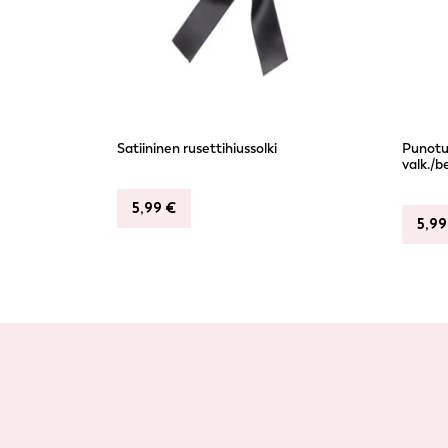
Satiininen rusettihiussolki
Punotut
valk./b
5,99
€
5,9