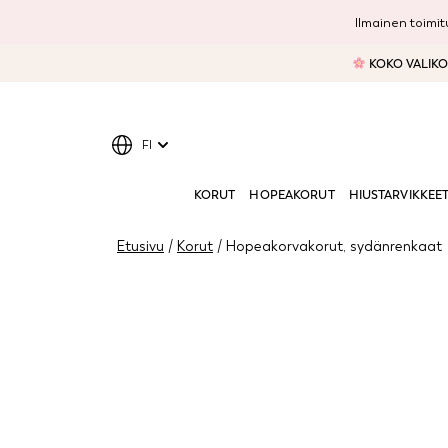
Ilmainen toimitu
KOKO VALIKOI
FI
KORUT
HOPEAKORUT
HIUSTARVIKKEE
Etusivu
/
Korut
/ Hopeakorvakorut, sydänrenkaat