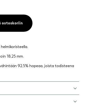
ä ostoskoriin
helmikoristeella.
noin 18,25 mm.
 vähintään 92,5% hopeaa, joista todisteena