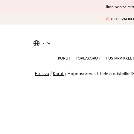
Ilmainen toimitu
KOKO VALIKOI
FI
KORUT
HOPEAKORUT
HIUSTARVIKKEE
Etusivu
/
Korut
/ Hopeasormus L helmikoristeilla 