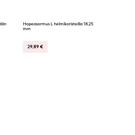
ydän
Hopeasormus L helmikoristeilla 18,25
mm
29,89
€