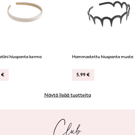
tiini hiuspanta kerma
Hammastettu hiuspanta musta
9
€
5,99
€
Näytä lisää tuotteita