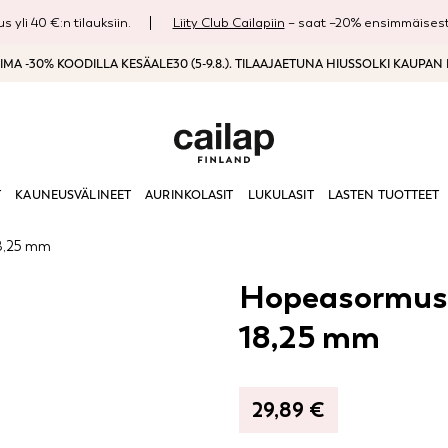
s yli 40 €:n tilauksiin.
Liity Club Cailapiin
– saat –20% ensimmäisestä
MA -30% KOODILLA KESÄALE30 (5-9.8.). TILAAJAETUNA HIUSSOLKI KAUPAN
T
KAUNEUSVÄLINEET
AURINKOLASIT
LUKULASIT
LASTEN TUOTTEET
18,25 mm
Hopeasormus L
18,25 mm
29,89
€