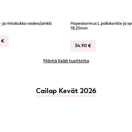
s- ja rintakukka vaalea/pinkki
Hopeasormus L pallokoriste ja s
18,25mm
0
€
34,90
€
Näytä lisää tuotteita
Cailap Kevät 2026