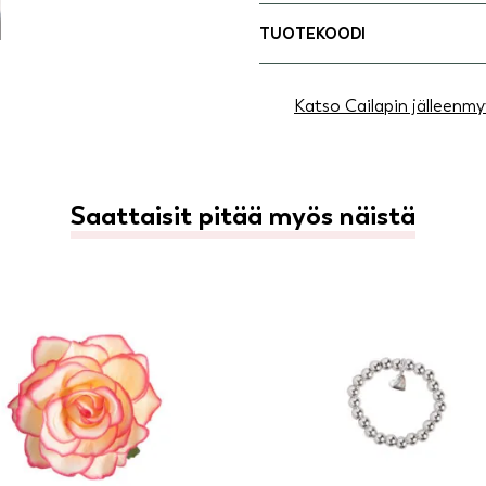
TUOTEKOODI
Katso Cailapin jälleenmy
Saattaisit pitää myös näistä