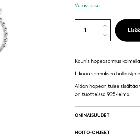
Varastossa
Hopeasormus
L
Lisä
helmikoristeilla
18,25
mm
määrä
Kaunis hopeasormus kolmella 
L-koon sormuksen halkaisija 
Aidon hopean tulee sisältää
on tuotteissa 925-leima.
OMINAISUUDET
HOITO-OHJEET