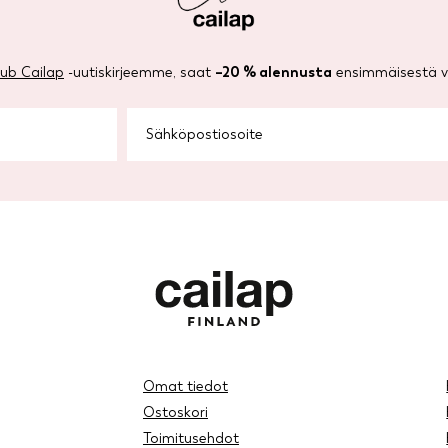
lub Cailap
-uutiskirjeemme, saat
–20 % alennusta
ensimmäisestä ve
Omat tiedot
Ostoskori
Toimitusehdot