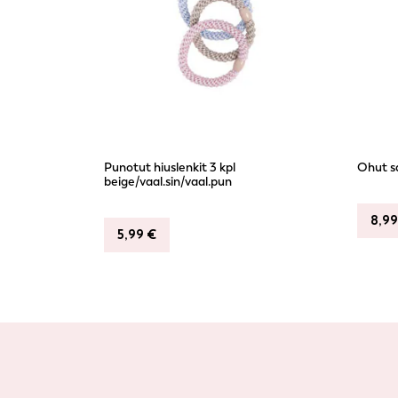
Punotut hiuslenkit 3 kpl
Ohut sa
beige/vaal.sin/vaal.pun
8,9
5,99
€