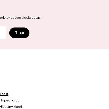
rkkokauppatilauksestasi.
Korut
Hopeakorut
Hiustarvikkeet