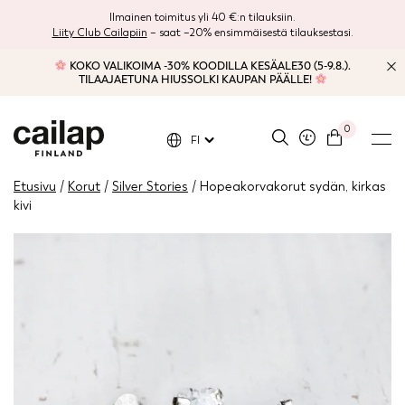
Ilmainen toimitus yli 40 €:n tilauksiin.
Liity Club Cailapiin
– saat –20% ensimmäisestä tilauksestasi.
KOKO VALIKOIMA -30% KOODILLA KESÄALE30 (5-9.8.).
TILAAJAETUNA HIUSSOLKI KAUPAN PÄÄLLE!
0
FI
Etusivu
/
Korut
/
Silver Stories
/ Hopeakorvakorut sydän, kirkas
kivi