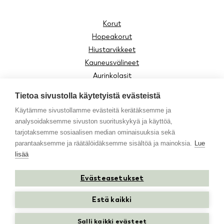
Korut
Hopeakorut
Hiustarvikkeet
Kauneusvälineet
Aurinkolasit
Lukulasit
Tietoa sivustolla käytetyistä evästeistä
Lasten tuotteet
Käytämme sivustollamme evästeitä kerätäksemme ja
Asusteet
analysoidaksemme sivuston suorituskykyä ja käyttöä,
Moomin by Cailap
tarjotaksemme sosiaalisen median ominaisuuksia sekä
Vinkit
parantaaksemme ja räätälöidäksemme sisältöä ja mainoksia.
Lue
lisää
Evästeasetukset
Instagram
Facebook
Youtube
TikTok
Estä kaikki
Salli kaikki evästeet