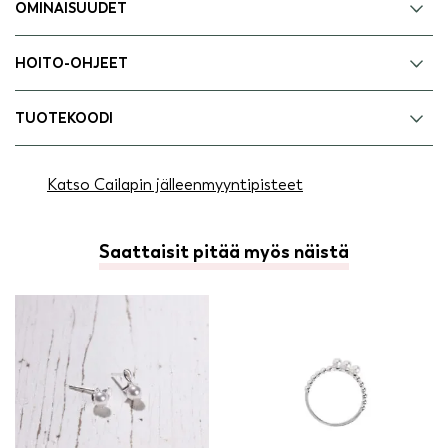
OMINAISUUDET
HOITO-OHJEET
TUOTEKOODI
Katso Cailapin jälleenmyyntipisteet
Saattaisit pitää myös näistä