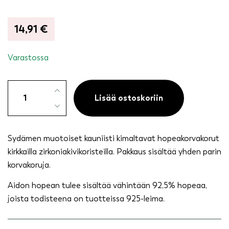
14,91
€
Varastossa
Hopeakorvakorut
sydän,
Lisää ostoskoriin
kirkas
kivi
määrä
Sydämen muotoiset kauniisti kimaltavat hopeakorvakorut
kirkkailla zirkoniakivikoristeilla. Pakkaus sisältää yhden parin
korvakoruja.
Aidon hopean tulee sisältää vähintään 92,5% hopeaa,
joista todisteena on tuotteissa 925-leima.