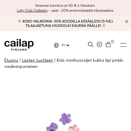
Ilmainen toimitus yli 40 €:n tilauksiin.
Liity Club Cailapiin
– saat –20% ensimmäisestä tilauksestasi.
KOKO VALIKOIMA -30% KOODILLA KESÄALE30 (5-9.8.).
TILAAJAETUNA HIUSSOLKI KAUPAN PÄÄLLE!
0
FI
Etusivu
/
Lasten tuotteet
/ Kids minihiussoljet kukka 6pl pinkki,
vaaleanpunainen