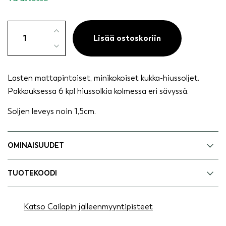
Kids
minihiussoljet
Lisää ostoskoriin
kukka
6pl
pinkki,
Lasten mattapintaiset, minikokoiset kukka-hiussoljet.
vaaleanpunainen
Pakkauksessa 6 kpl hiussolkia kolmessa eri sävyssä.
määrä
Soljen leveys noin 1,5cm.
OMINAISUUDET
TUOTEKOODI
Katso Cailapin jälleenmyyntipisteet