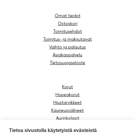
Omat tiedot
Ostoskori
Toimitusehdot
Toimitus- ja maksutavat
Vaihto ja palautus
Asiakaspalvelu
Tietosuojaseloste
Korut
Hopeakorut
Hiustarvikkeet
Kauneusvälineet
Aurinkolasit
Lukulasit
Tietoa sivustolla käytetyistä evästeistä
Lasten tuotteet