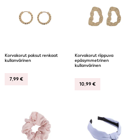
Korvakorut paksut renkaat
Korvakorut riippuva
kullanvärinen
epäsymmetrinen
kullanvärinen
7,99
€
10,99
€