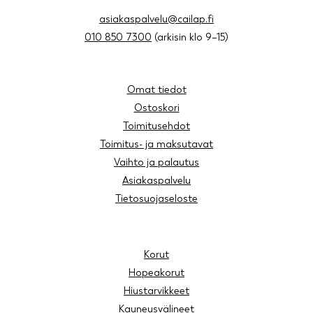
asiakaspalvelu@cailap.fi
010 850 7300
(arkisin klo 9–15)
Omat tiedot
Ostoskori
Toimitusehdot
Toimitus- ja maksutavat
Vaihto ja palautus
Asiakaspalvelu
Tietosuojaseloste
Korut
Hopeakorut
Hiustarvikkeet
Kauneusvälineet