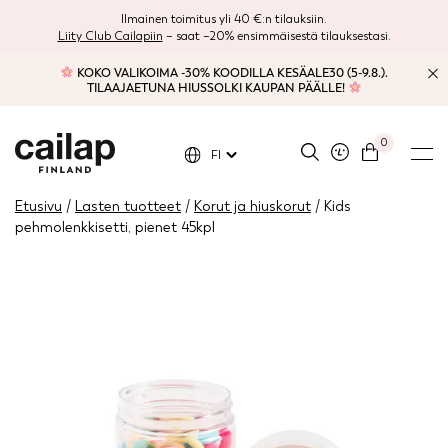
Ilmainen toimitus yli 40 €:n tilauksiin.
Liity Club Cailapiin
– saat –20% ensimmäisestä tilauksestasi.
KOKO VALIKOIMA -30% KOODILLA KESÄALE30 (5-9.8.).
TILAAJAETUNA HIUSSOLKI KAUPAN PÄÄLLE!
0
FI
Etusivu
/
Lasten tuotteet
/
Korut ja hiuskorut
/ Kids
pehmolenkkisetti, pienet 45kpl