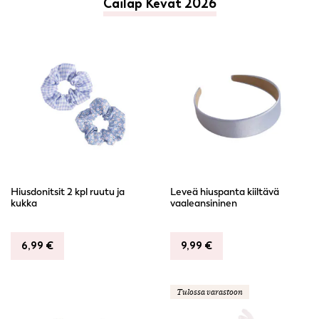
Cailap Kevät 2026
Hiusdonitsit 2 kpl ruutu ja
Leveä hiuspanta kiiltävä
kukka
vaaleansininen
6,99
€
9,99
€
Tulossa varastoon