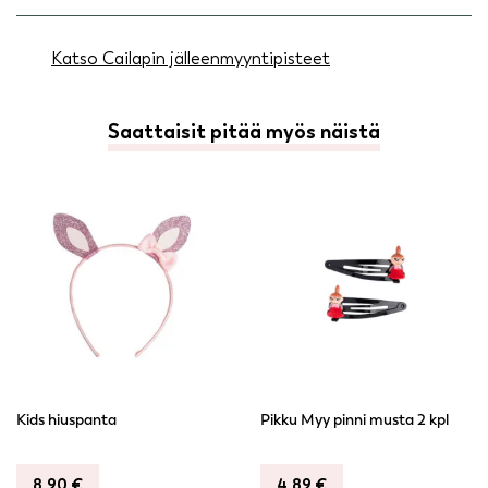
Katso Cailapin jälleenmyyntipisteet
Saattaisit pitää myös näistä
Kids hiuspanta
Pikku Myy pinni musta 2 kpl
8,90
€
4,89
€