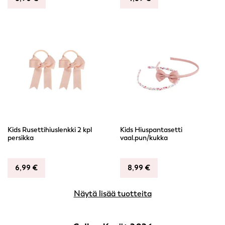
Kids Rusettihiuslenkki 2 kpl
Kids Hiuspantasetti
persikka
vaal.pun/kukka
6,99
€
8,99
€
Näytä lisää tuotteita