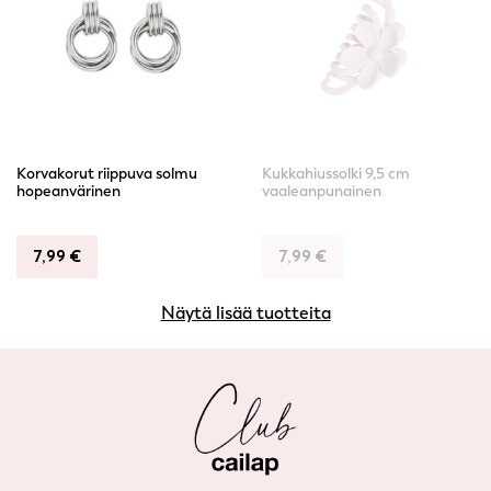
Korvakorut riippuva solmu
Kukkahiussolki 9,5 cm
hopeanvärinen
vaaleanpunainen
7,99
€
7,99
€
Näytä lisää tuotteita