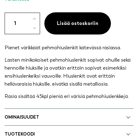
Kids
pehmolenkkisetti,
Lisää ostoskoriin
pienet
45kpl
määrä
Pienet värikkäät pehmohiuslenkit kätevässä rasiassa.
Lasten minikokoiset pehmohiuslenkit sopivat ohuille sekä
hennoille hiuksille ja ovatkin erittäin sopivat esimerkiksi
ensihiuslenkeiksi vauvoille. Hiuslenkit ovat erittäin
hellävaraisia hiuksille, eivätkä sisällä metalliosia.
Rasia sisältää 45kpl pieniä eri värisiä pehmohiuslenkkejä.
OMINAISUUDET
TUOTEKOODI