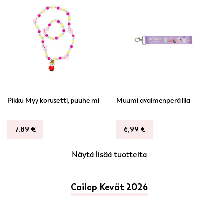
Pikku Myy korusetti, puuhelmi
Muumi avaimenperä lila
7,89
€
6,99
€
Näytä lisää tuotteita
Cailap Kevät 2026