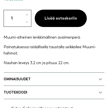
Muumi
avaimenperä
Lisää ostoskoriin
musta
raidallinen
määrä
Muumi-aiheinen lenkkimallinen avaimenperä.
Painatuksessa raidallisella taustalla seikkailee Muumi-
hahmot.
Nauhan leveys 3,2 cm ja pituus 22 cm.
OMINAISUUDET
TUOTEKOODI