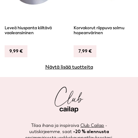
Leveä hiuspanta kiiltävä
Korvakorut riippuva solmu
vaaleansininen
hopeanvärinen
9,99
€
7,99
€
Näytä lisää tuotteita
Tilaa ihana ja inspiroiva
Club Cailap
-
uutiskirjeemme, saat
–20 % alennusta
ensimmäisestä verkkokauppatilauksestasi.