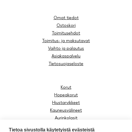
Omat tiedot
Ostoskori
Toimitusehdot
Toimitus- ja maksutavat
Vaihto ja palautus
Asiakaspalvelu
Tietosuojaseloste
Korut
Hopeakorut
Hiustarvikkeet
Kauneusvälineet
Aurinkolasit
Lukulasit
Tietoa sivustolla käytetyistä evästeistä