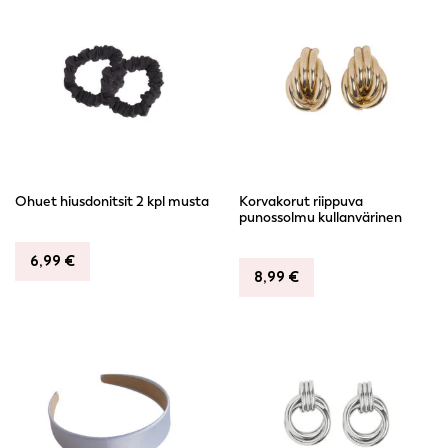
Ohuet hiusdonitsit 2 kpl musta
Korvakorut riippuva
punossolmu kullanvärinen
6,99
€
8,99
€