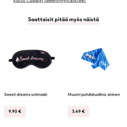
Katso Cailapin jälleenmyyntipisteet
Saattaisit pitää myös näistä
Sweet dreams unimaski
Muumi puhdistusliina, sininen
9,90
€
3,49
€