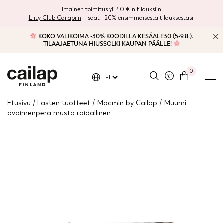
Ilmainen toimitus yli 40 €:n tilauksiin.
Liity Club Cailapiin
– saat –20% ensimmäisestä tilauksestasi.
KOKO VALIKOIMA -30% KOODILLA KESÄALE30 (5-9.8.).
TILAAJAETUNA HIUSSOLKI KAUPAN PÄÄLLE!
0
FI
Etusivu
/
Lasten tuotteet
/
Moomin by Cailap
/ Muumi
avaimenperä musta raidallinen