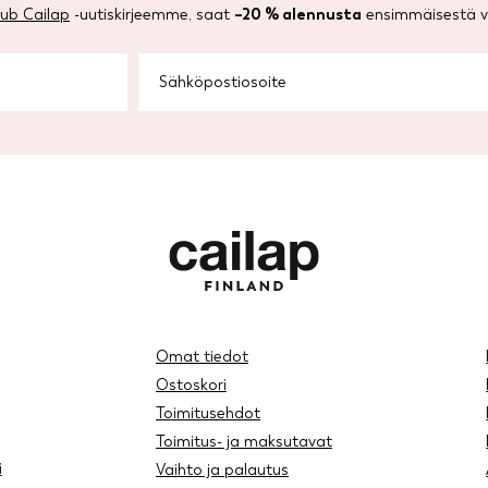
lub Cailap
-uutiskirjeemme, saat
–20 % alennusta
ensimmäisestä ve
Omat tiedot
Ostoskori
Toimitusehdot
Toimitus- ja maksutavat
i
Vaihto ja palautus