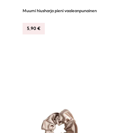
Muumi hiusharja pieni vaaleanpunainen
5,90
€