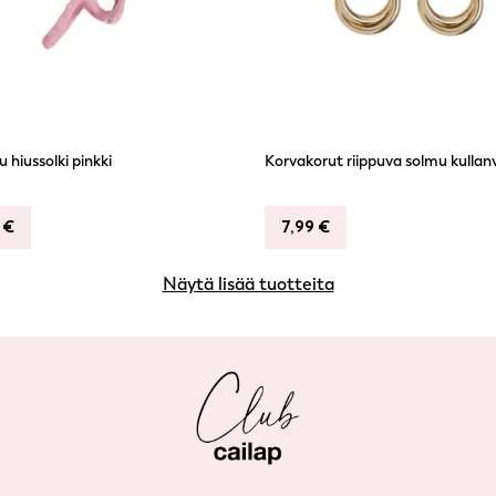
 hiussolki pinkki
Korvakorut riippuva solmu kullan
9
€
7,99
€
Näytä lisää tuotteita