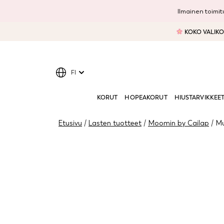
Ilmainen toimitu
KOKO VALIKOI
FI
KORUT
HOPEAKORUT
HIUSTARVIKKEE
Etusivu
/
Lasten tuotteet
/
Moomin by Cailap
/ Mu