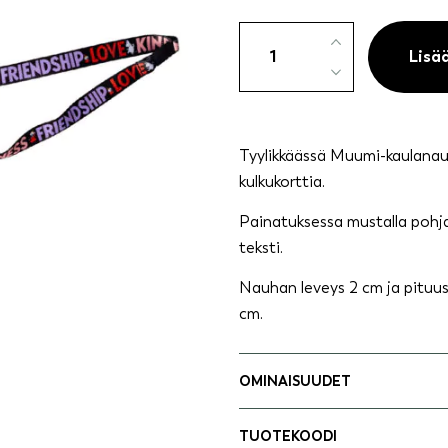
Muumi
friendship
Lisä
kaulanauha
määrä
Tyylikkäässä Muumi-kaulanauh
kulkukorttia.
Painatuksessa mustalla pohja
teksti.
Nauhan leveys 2 cm ja pituus 
cm.
OMINAISUUDET
TUOTEKOODI