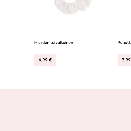
Hiusdonitsi valkoinen
Punottu
6,99
€
3,9