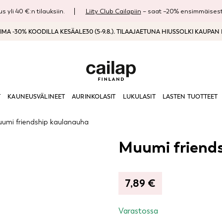
s yli 40 €:n tilauksiin.
Liity Club Cailapiin
– saat –20% ensimmäisestä
MA -30% KOODILLA KESÄALE30 (5-9.8.). TILAAJAETUNA HIUSSOLKI KAUPAN
T
KAUNEUSVÄLINEET
AURINKOLASIT
LUKULASIT
LASTEN TUOTTEET
umi friendship kaulanauha
Muumi friend
7,89
€
Varastossa