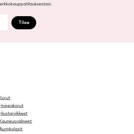
rkkokauppatilauksestasi.
Korut
Hopeakorut
Hiustarvikkeet
Kauneusvälineet
Aurinkolasit