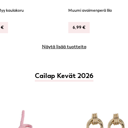
Myy kaulakoru
Muumi avaimenperä lila
9
€
6,99
€
Näytä lisää tuotteita
Cailap Kevät 2026