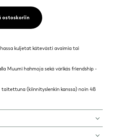
ä ostoskoriin
assa kuljetat kätevästi avaimia tai
lla Muumi hahmoja sekä värikäs friendship -
taitettuna (kiinnityslenkin kanssa) noin 48