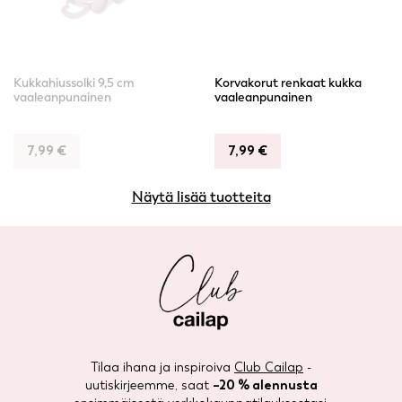
Kukkahiussolki 9,5 cm
Korvakorut renkaat kukka
vaaleanpunainen
vaaleanpunainen
7,99
€
7,99
€
Näytä lisää tuotteita
Tilaa ihana ja inspiroiva
Club Cailap
-
uutiskirjeemme, saat
–20 % alennusta