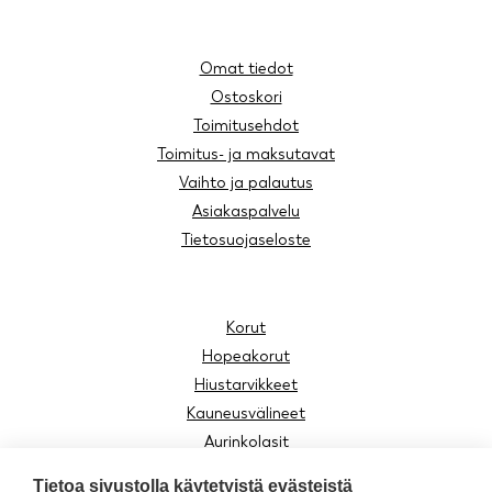
Omat tiedot
Ostoskori
Toimitusehdot
Toimitus- ja maksutavat
Vaihto ja palautus
Asiakaspalvelu
Tietosuojaseloste
Korut
Hopeakorut
Hiustarvikkeet
Kauneusvälineet
Aurinkolasit
Lukulasit
Tietoa sivustolla käytetyistä evästeistä