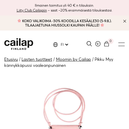
Ilmainen toimitus yli 40 €:n tilauksiin.
Liity Club Cailapiin
– saat –20% ensimmäisestä tilauksestasi.
KOKO VALIKOIMA -30% KOODILLA KESÄALE30 (5-9.8.).
TILAAJAETUNA HIUSSOLKI KAUPAN PÄÄLLE!
0
FI
Etusivu
/
Lasten tuotteet
/
Moomin by Cailap
/ Pikku Myy
kännykkäpussi vaaleanpunainen