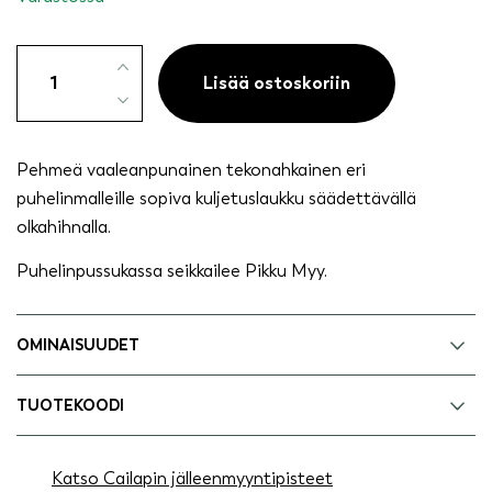
Pikku
Myy
Lisää ostoskoriin
kännykkäpussi
vaaleanpunainen
määrä
Pehmeä vaaleanpunainen tekonahkainen eri
puhelinmalleille sopiva kuljetuslaukku säädettävällä
olkahihnalla.
Puhelinpussukassa seikkailee Pikku Myy.
OMINAISUUDET
TUOTEKOODI
Katso Cailapin jälleenmyyntipisteet