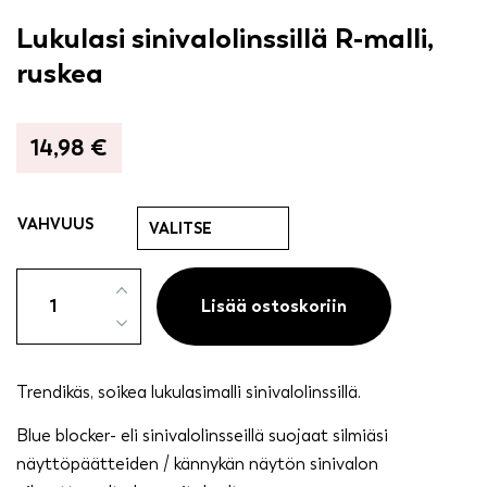
Lukulasi sinivalolinssillä R-malli,
ruskea
14,98
€
VAHVUUS
Lukulasi
sinivalolinssillä
Lisää ostoskoriin
R-
malli,
ruskea
Trendikäs, soikea lukulasimalli sinivalolinssillä.
määrä
Blue blocker- eli sinivalolinsseillä suojaat silmiäsi
näyttöpäätteiden / kännykän näytön sinivalon