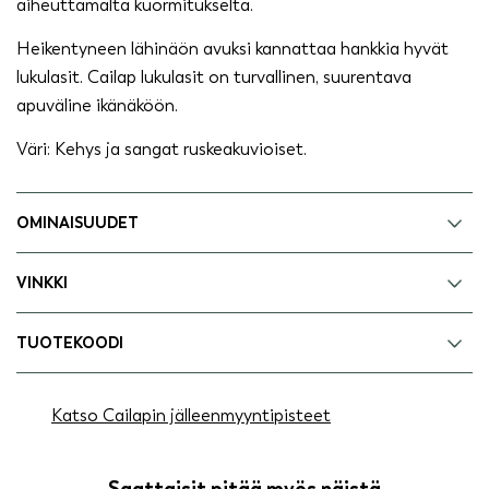
aiheuttamalta kuormitukselta.
Heikentyneen lähinäön avuksi kannattaa hankkia hyvät
lukulasit. Cailap lukulasit on turvallinen, suurentava
apuväline ikänäköön.
Väri: Kehys ja sangat ruskeakuvioiset.
OMINAISUUDET
VINKKI
TUOTEKOODI
Katso Cailapin jälleenmyyntipisteet