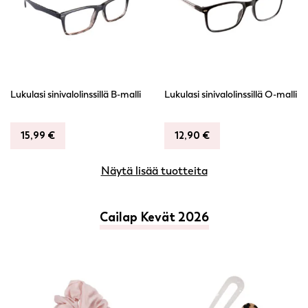
muunnelma.
muunnelma.
Voit
Voit
tehdä
tehdä
valinnat
valinnat
tuotteen
tuotteen
sivulla.
sivulla.
Lukulasi sinivalolinssillä B-malli
Lukulasi sinivalolinssillä O-malli
15,99
€
12,90
€
Tällä
Tällä
Näytä lisää tuotteita
tuotteella
tuotteella
on
on
useampi
useampi
Cailap Kevät 2026
muunnelma.
muunnelma.
Voit
Voit
tehdä
tehdä
valinnat
valinnat
tuotteen
tuotteen
sivulla.
sivulla.