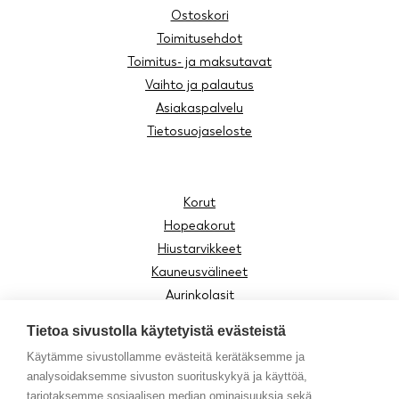
Ostoskori
Toimitusehdot
Toimitus- ja maksutavat
Vaihto ja palautus
Asiakaspalvelu
Tietosuojaseloste
Korut
Hopeakorut
Hiustarvikkeet
Kauneusvälineet
Aurinkolasit
Lukulasit
Tietoa sivustolla käytetyistä evästeistä
Lasten tuotteet
Käytämme sivustollamme evästeitä kerätäksemme ja
Asusteet
analysoidaksemme sivuston suorituskykyä ja käyttöä,
Moomin by Cailap
tarjotaksemme sosiaalisen median ominaisuuksia sekä