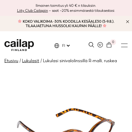
Ilmainen toimitus yli 40 €:n tilauksiin.
Liity Club Cailapiin
– saat –20% ensimmäisestä tilauksestasi.
KOKO VALIKOIMA -30% KOODILLA KESÄALE30 (5-9.8.).
TILAAJAETUNA HIUSSOLKI KAUPAN PÄÄLLE!
0
FI
Etusivu
/
Lukulasit
/ Lukulasi sinivalolinssillä R-malli, ruskea