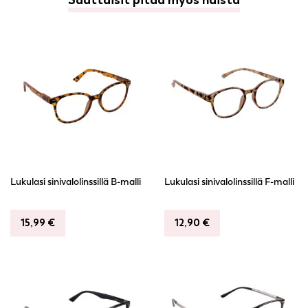
Saattaisit pitää myös näistä
Lukulasi sinivalolinssillä B-malli
Lukulasi sinivalolinssillä F-malli
15,99
€
12,90
€
Tällä
Tällä
tuotteella
tuotteella
on
on
useampi
useampi