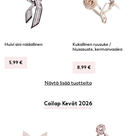
Huivi sini-raidallinen
Kukallinen ruusuke /
hiusasuste, kermanvaalea
5,99
€
8,99
€
Näytä lisää tuotteita
Cailap Kevät 2026