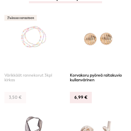
Tulossa varastoon
Värikkäät rannekorut 3kpl
Korvakoru pyöreä raitakuvio
kirkas
kullanvärinen
3,50
€
6,99
€