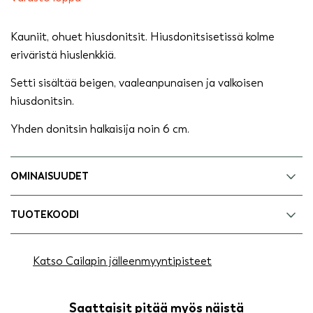
Kauniit, ohuet hiusdonitsit. Hiusdonitsisetissä kolme
eriväristä hiuslenkkiä.
Setti sisältää beigen, vaaleanpunaisen ja valkoisen
hiusdonitsin.
Yhden donitsin halkaisija noin 6 cm.
OMINAISUUDET
TUOTEKOODI
Katso Cailapin jälleenmyyntipisteet
Saattaisit pitää myös näistä