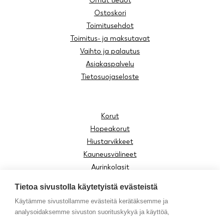
Omat tiedot
Ostoskori
Toimitusehdot
Toimitus- ja maksutavat
Vaihto ja palautus
Asiakaspalvelu
Tietosuojaseloste
Korut
Hopeakorut
Hiustarvikkeet
Kauneusvälineet
Aurinkolasit
Lukulasit
Tietoa sivustolla käytetyistä evästeistä
Lasten tuotteet
Käytämme sivustollamme evästeitä kerätäksemme ja
Asusteet
analysoidaksemme sivuston suorituskykyä ja käyttöä,
Moomin by Cailap