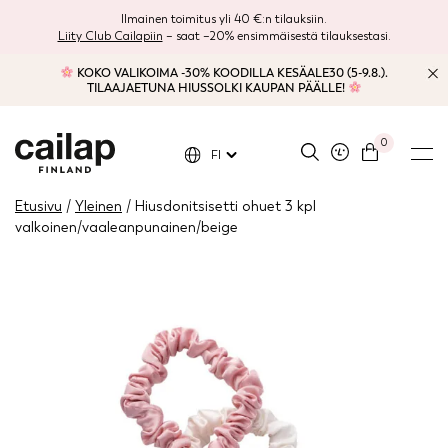
Ilmainen toimitus yli 40 €:n tilauksiin.
Liity Club Cailapiin
– saat –20% ensimmäisestä tilauksestasi.
KOKO VALIKOIMA -30% KOODILLA KESÄALE30 (5-9.8.).
TILAAJAETUNA HIUSSOLKI KAUPAN PÄÄLLE!
0
FI
Etusivu
/
Yleinen
/ Hiusdonitsisetti ohuet 3 kpl
valkoinen/vaaleanpunainen/beige