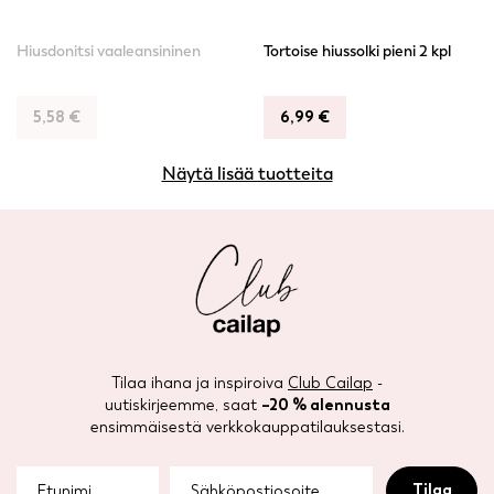
Hiusdonitsi vaaleansininen
Tortoise hiussolki pieni 2 kpl
5,58
€
6,99
€
Näytä lisää tuotteita
Tilaa ihana ja inspiroiva
Club Cailap
-
uutiskirjeemme, saat
–20 % alennusta
ensimmäisestä verkkokauppatilauksestasi.