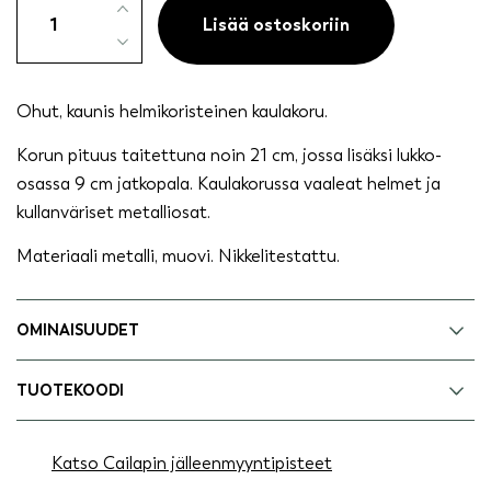
ohut
Lisää ostoskoriin
helminauha
määrä
Ohut, kaunis helmikoristeinen kaulakoru.
Korun pituus taitettuna noin 21 cm, jossa lisäksi lukko-
osassa 9 cm jatkopala. Kaulakorussa vaaleat helmet ja
kullanväriset metalliosat.
Materiaali metalli, muovi. Nikkelitestattu.
OMINAISUUDET
TUOTEKOODI
Katso Cailapin jälleenmyyntipisteet