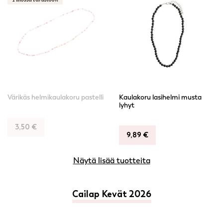
Värikäs helmikaulakoru pastelli
Kaulakoru lasihelmi musta
lyhyt
3,50
€
9,89
€
Näytä lisää tuotteita
Cailap Kevät 2026