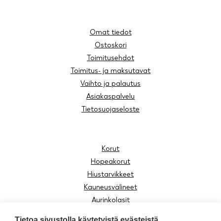
Omat tiedot
Ostoskori
Toimitusehdot
Toimitus- ja maksutavat
Vaihto ja palautus
Asiakaspalvelu
Tietosuojaseloste
Korut
Hopeakorut
Hiustarvikkeet
Kauneusvälineet
Aurinkolasit
Lukulasit
Tietoa sivustolla käytetyistä evästeistä