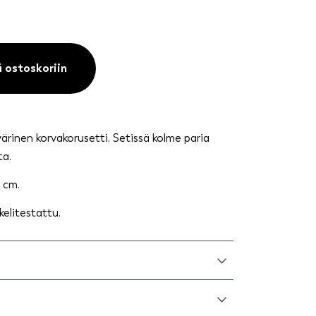
ä ostoskoriin
rinen korvakorusetti. Setissä kolme paria
ta.
5 cm.
kelitestattu.