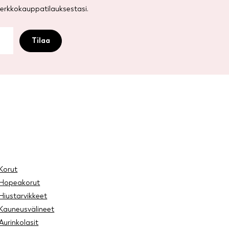
rkkokauppatilauksestasi.
Korut
Hopeakorut
Hiustarvikkeet
Kauneusvälineet
Aurinkolasit