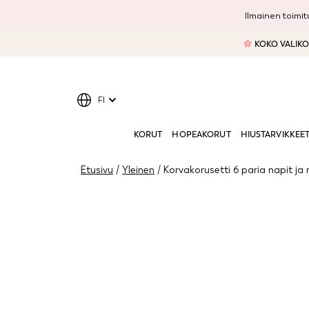
Ilmainen toimitu
KOKO VALIKOI
FI
KORUT
HOPEAKORUT
HIUSTARVIKKEE
Etusivu
/
Yleinen
/ Korvakorusetti 6 paria napit ja