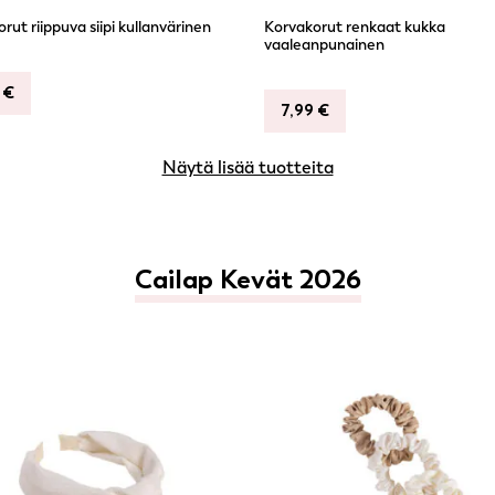
rut riippuva siipi kullanvärinen
Korvakorut renkaat kukka
vaaleanpunainen
9
€
7,99
€
Näytä lisää tuotteita
Cailap Kevät 2026