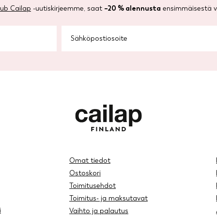
lub Cailap
-uutiskirjeemme, saat
–20 % alennusta
ensimmäisestä ve
Omat tiedot
Ostoskori
Toimitusehdot
Toimitus- ja maksutavat
i
Vaihto ja palautus