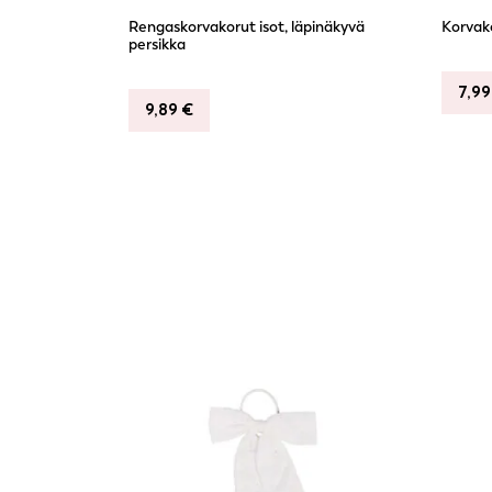
Rengaskorvakorut isot, läpinäkyvä
Korvako
persikka
7,9
9,89
€