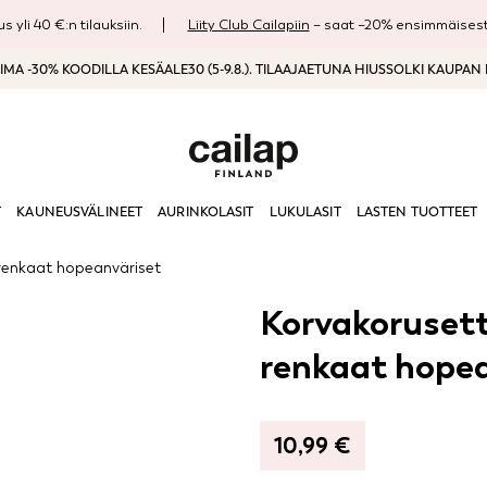
s yli 40 €:n tilauksiin.
Liity Club Cailapiin
– saat –20% ensimmäisestä
MA -30% KOODILLA KESÄALE30 (5-9.8.). TILAAJAETUNA HIUSSOLKI KAUPAN
T
KAUNEUSVÄLINEET
AURINKOLASIT
LUKULASIT
LASTEN TUOTTEET
 renkaat hopeanväriset
Korvakorusetti
renkaat hopea
10,99
€