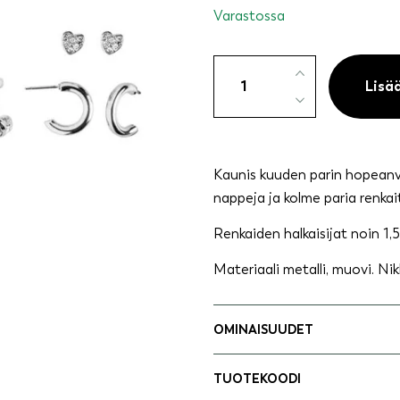
Varastossa
Korvakorusetti
6
Lisä
paria
napit
ja
renkaat
Kaunis kuuden parin hopeanvä
hopeanväriset
nappeja ja kolme paria renkai
määrä
Renkaiden halkaisijat noin 1,
Materiaali metalli, muovi. Nik
OMINAISUUDET
TUOTEKOODI