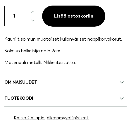
Korvakoru
pieni
Lisää ostoskoriin
solmu
kullanvärinen
määrä
Kauniit solmun muotoiset kullanväriset nappikorvakorut.
Solmun halkaisija noin 2cm.
Materiaali metalli. Nikkelitestattu.
OMINAISUUDET
TUOTEKOODI
Katso Cailapin jälleenmyyntipisteet