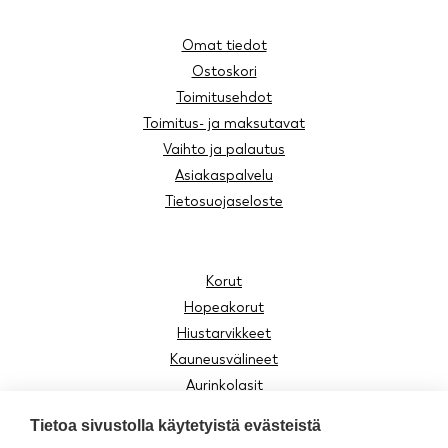
Omat tiedot
Ostoskori
Toimitusehdot
Toimitus- ja maksutavat
Vaihto ja palautus
Asiakaspalvelu
Tietosuojaseloste
Korut
Hopeakorut
Hiustarvikkeet
Kauneusvälineet
Aurinkolasit
Lukulasit
Tietoa sivustolla käytetyistä evästeistä
Lasten tuotteet