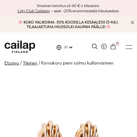
Ilmainen toimitus yli 40 €:n tilauksiin.
Liity Club Cailapiin
– saat –20% ensimmäisestä tilauksestasi.
KOKO VALIKOIMA -30% KOODILLA KESÄALE30 (5-9.8.).
TILAAJAETUNA HIUSSOLKI KAUPAN PÄÄLLE!
0
FI
Etusivu
/
Yleinen
/ Korvakoru pieni solmu kullanvärinen