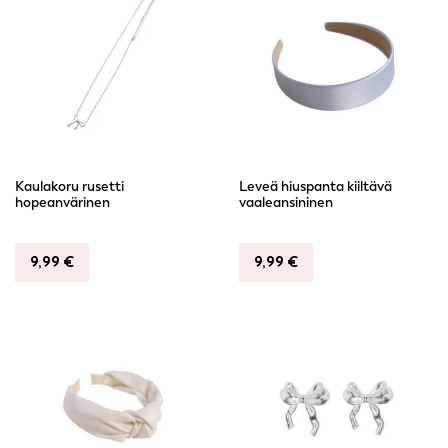
Kaulakoru rusetti
Leveä hiuspanta kiiltävä
hopeanvärinen
vaaleansininen
9,99
€
9,99
€