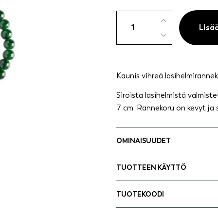
Rannekoru
lasihelmi
Lisä
vihreä
määrä
Kaunis vihreä lasihelmirannek
Siroista lasihelmistä valmiste
7 cm. Rannekoru on kevyt ja s
OMINAISUUDET
TUOTTEEN KÄYTTÖ
TUOTEKOODI