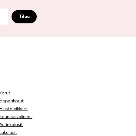
Korut
Hopeakorut
Hiustarvikkeet
Kauneusvälineet
Aurinkolasit
Lukulasit