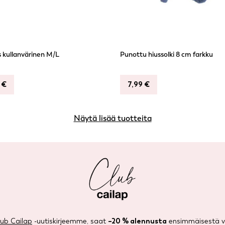
 kullanvärinen M/L
Punottu hiussolki 8 cm farkku
9
€
7,99
€
Näytä lisää tuotteita
lub Cailap
-uutiskirjeemme, saat
–20 % alennusta
ensimmäisestä ve