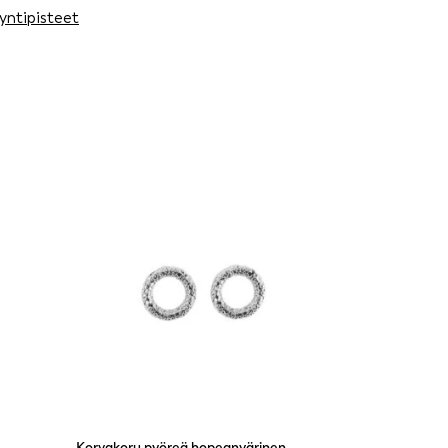
yntipisteet
Korvakoru pyöreä hopeanvärinen