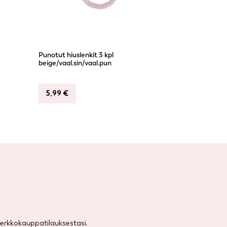
Punotut hiuslenkit 3 kpl
beige/vaal.sin/vaal.pun
5,99
€
rkkokauppatilauksestasi.