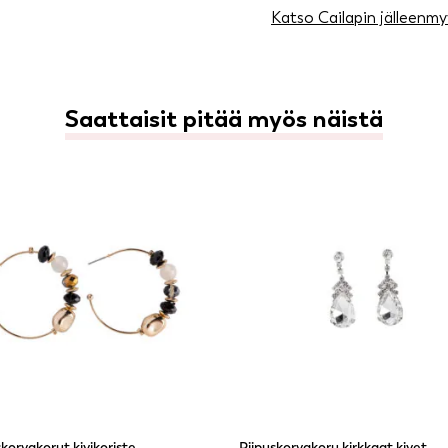
Katso Cailapin jälleenmy
Saattaisit pitää myös näistä
orvakorut kivikoriste
Riipuskorvakoru kirkkaat kivet