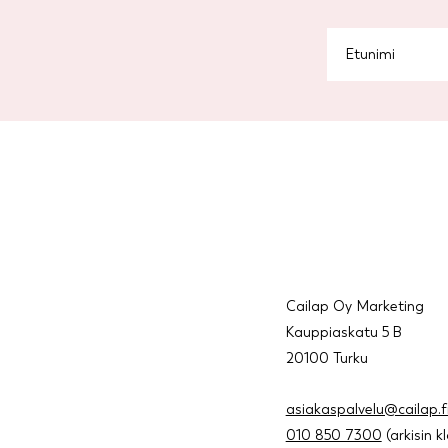
Cailap Oy Marketing
Kauppiaskatu 5 B
20100 Turku
asiakaspalvelu@cailap.f
010 850 7300
(arkisin k