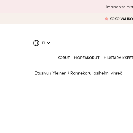
Ilmainen toimitu
KOKO VALIKOI
FI
KORUT
HOPEAKORUT
HIUSTARVIKKEE
Etusivu
/
Yleinen
/ Rannekoru lasihelmi vihreä