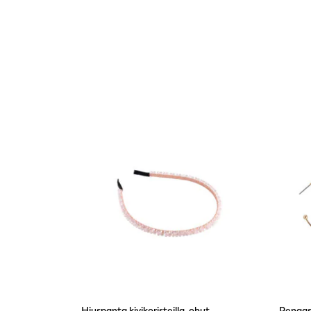
Hiuspanta kivikoristeilla, ohut,
Rengask