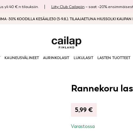
s yli 40 €:n tilauksiin.
Liity Club Cailapiin
– saat –20% ensimmäisestä
MA -30% KOODILLA KESÄALE30 (5-9.8.). TILAAJAETUNA HIUSSOLKI KAUPAN
T
KAUNEUSVÄLINEET
AURINKOLASIT
LUKULASIT
LASTEN TUOTTEET
Rannekoru las
5,99
€
Varastossa