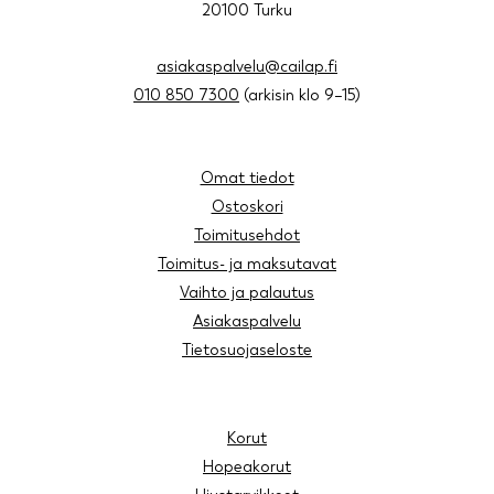
20100 Turku
asiakaspalvelu@cailap.fi
010 850 7300
(arkisin klo 9–15)
Omat tiedot
Ostoskori
Toimitusehdot
Toimitus- ja maksutavat
Vaihto ja palautus
Asiakaspalvelu
Tietosuojaseloste
Korut
Hopeakorut