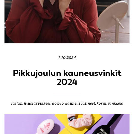
1.10.2024
Pikkujoulun kauneusvinkit
2024
cailap
,
hiustarvikkeet
,
how to
,
kauneusvälineet
,
korut
,
vinkkejä