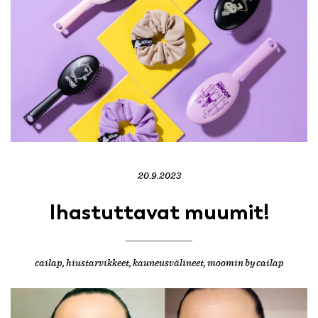
20.9.2023
Ihastuttavat muumit!
cailap
,
hiustarvikkeet
,
kauneusvälineet
,
moomin by cailap