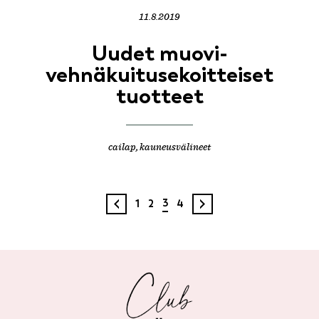
11.8.2019
Uudet muovi-
vehnäkuitusekoitteiset
tuotteet
cailap
,
kauneusvälineet
Artikkelien
3
1
2
4
sivutus