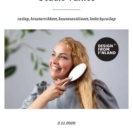
cailap
,
hiustarvikkeet
,
kauneusvälineet
,
looks by cailap
2.11.2020