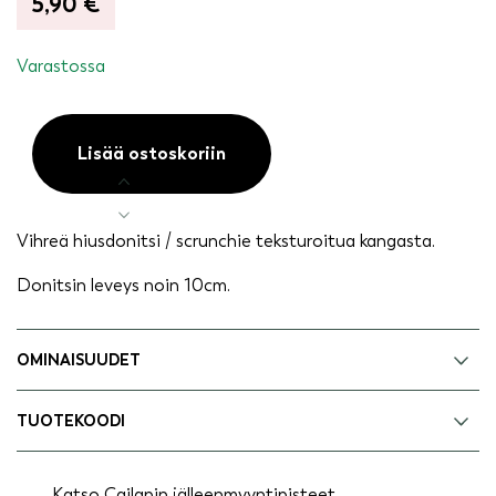
5,90
€
Varastossa
Lisää ostoskoriin
Hiusdonitsi
vihreä
määrä
Vihreä hiusdonitsi / scrunchie teksturoitua kangasta.
Donitsin leveys noin 10cm.
OMINAISUUDET
TUOTEKOODI
Katso Cailapin jälleenmyyntipisteet