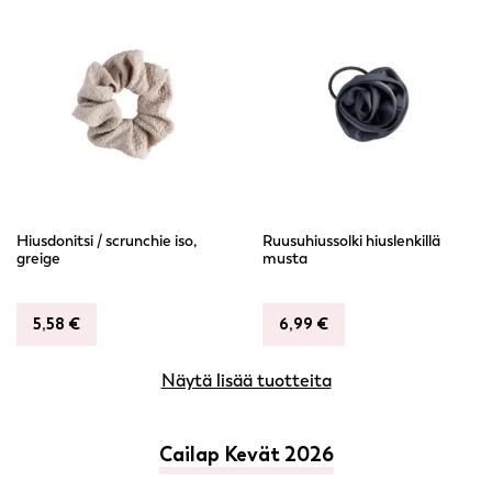
Hiusdonitsi / scrunchie iso,
Ruusuhiussolki hiuslenkillä
greige
musta
5,58
€
6,99
€
Näytä lisää tuotteita
Cailap Kevät 2026