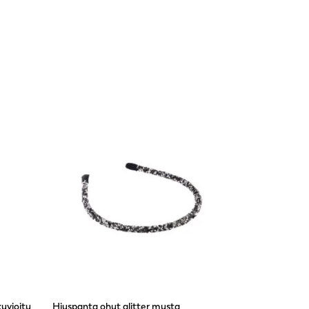
uvioitu
Hiuspanta ohut glitter musta