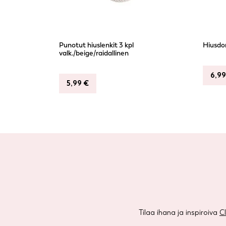
Punotut hiuslenkit 3 kpl
Hiusdon
valk./beige/raidallinen
6,9
5,99
€
Tilaa ihana ja inspiroiva
C