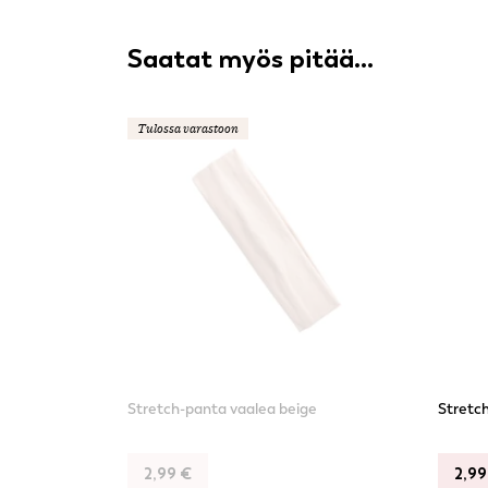
Saatat myös pitää...
Tulossa varastoon
Stretch-panta vaalea beige
Stretc
2,99
€
2,9