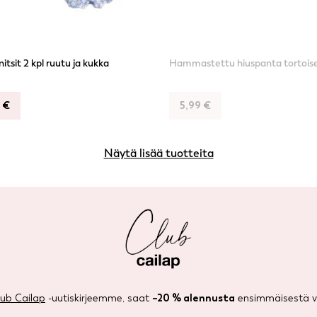
itsit 2 kpl ruutu ja kukka
Hammastettu hiuspanta tortois
9
€
5,99
€
Näytä lisää tuotteita
lub Cailap
-uutiskirjeemme, saat
–20 % alennusta
ensimmäisestä ve