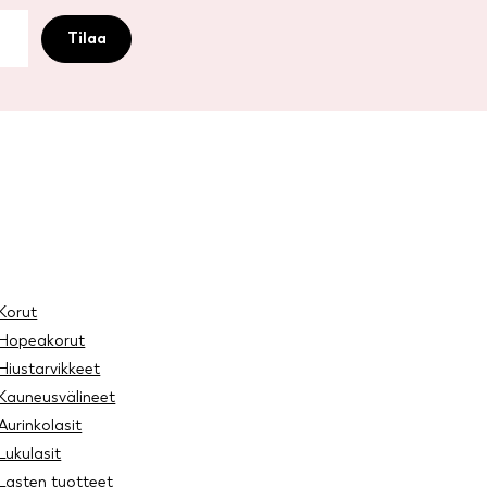
Korut
Hopeakorut
Hiustarvikkeet
Kauneusvälineet
Aurinkolasit
Lukulasit
Lasten tuotteet