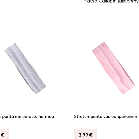
Katso Cailapin jälleenmy
h-panta meleerattu harmaa
Stretch-panta vaaleanpunainen
9
€
2,99
€