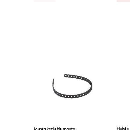
Musta ketju hiuspanta
Huivi r