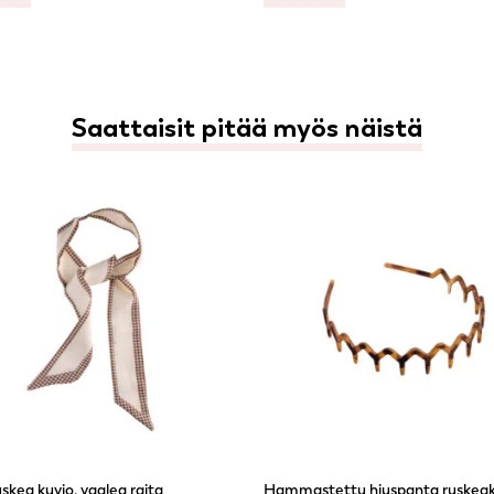
Saattaisit pitää myös näistä
uskea kuvio, vaalea raita
Hammastettu hiuspanta ruskeak