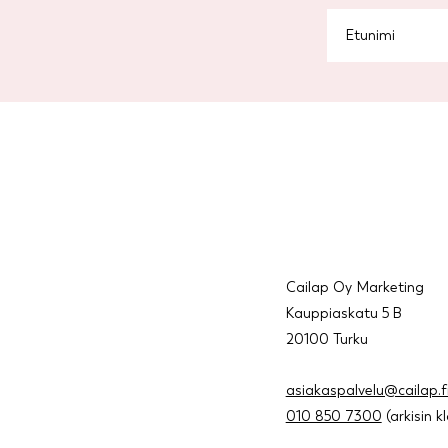
Cailap Oy Marketing
Kauppiaskatu 5 B
20100 Turku
asiakaspalvelu@cailap.f
010 850 7300
(arkisin k