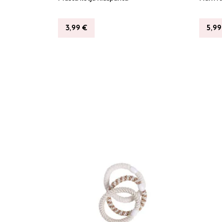
3,99
€
5,9