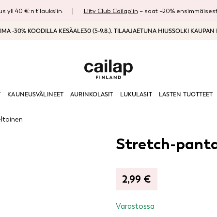
s yli 40 €:n tilauksiin.
Liity Club Cailapiin
– saat –20% ensimmäisestä
MA -30% KOODILLA KESÄALE30 (5-9.8.). TILAAJAETUNA HIUSSOLKI KAUPAN
T
KAUNEUSVÄLINEET
AURINKOLASIT
LUKULASIT
LASTEN TUOTTEET
ltainen
Stretch-panta
2,99
€
Varastossa