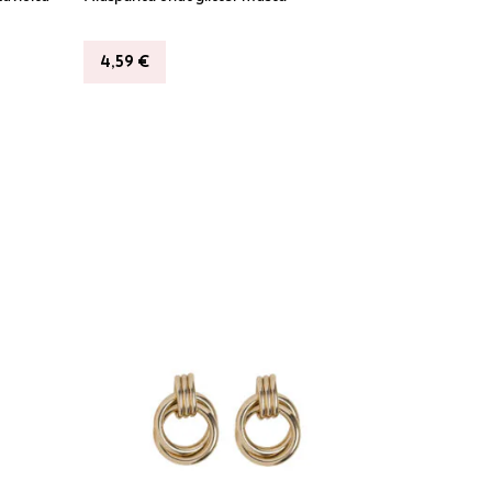
4,59
€