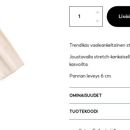
Stretch-
panta
Lisä
vaaleankeltainen
määrä
Trendikäs vaaleankeltainen s
Joustavalla stretch-kankaisel
kasvoilta.
Pannan leveys 6 cm.
OMINAISUUDET
TUOTEKOODI