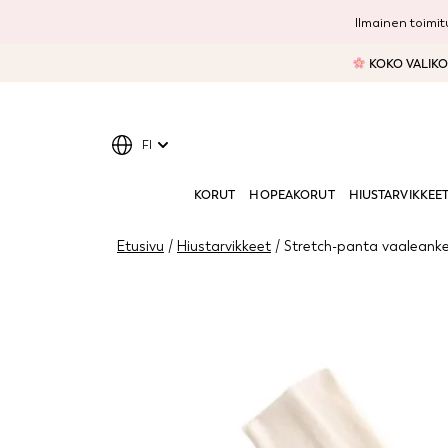
Ilmainen toimitu
KOKO VALIKOI
FI
KORUT
HOPEAKORUT
HIUSTARVIKKEE
Etusivu
/
Hiustarvikkeet
/ Stretch-panta vaaleanke