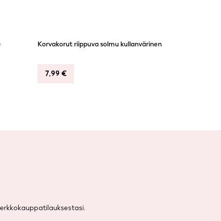
e
Korvakorut riippuva solmu kullanvärinen
7,99
€
rkkokauppatilauksestasi.