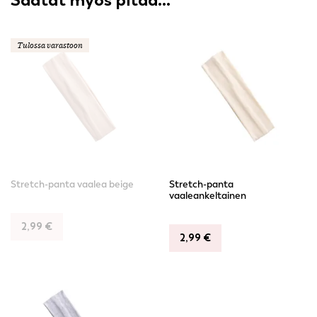
Tulossa varastoon
Stretch-panta vaalea beige
Stretch-panta
vaaleankeltainen
2,99
€
2,99
€