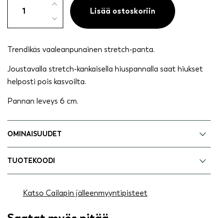
panta
Lisää ostoskoriin
vaaleanpunainen
määrä
Trendikäs vaaleanpunainen stretch-panta.
Joustavalla stretch-kankaisella hiuspannalla saat hiukset
helposti pois kasvoilta.
Pannan leveys 6 cm.
OMINAISUUDET
TUOTEKOODI
Katso Cailapin jälleenmyyntipisteet
Saatat myös pitää...