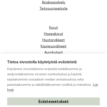
Asiakaspalvelu
Tietosuojaseloste
Korut
Hopeakorut
Hiustarvikkeet
Kauneusvälineet
Aurinkolasit
Lukulasit
Tietoa sivustolla käytetyistä evästeistä
Lasten tuotteet
Käytämme sivustollamme evästeitä kerätäksemme ja
Asusteet
analysoidaksemme sivuston suorituskykyä ja käyttöä,
Moomin by Cailap
tarjotaksemme sosiaalisen median ominaisuuksia sekä
Vinkit
parantaaksemme ja räätälöidäksemme sisältöä ja mainoksia.
Lue
lisää
Evästeasetukset
Instagram
Facebook
Youtube
TikTok