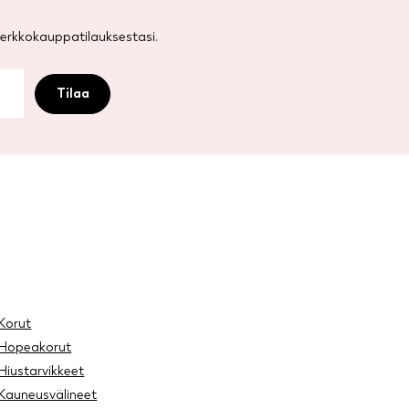
rkkokauppatilauksestasi.
Korut
Hopeakorut
Hiustarvikkeet
Kauneusvälineet