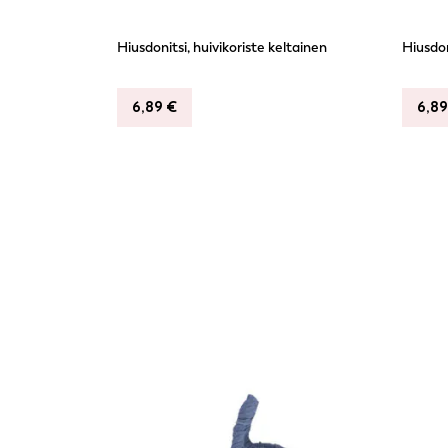
Hiusdonitsi, huivikoriste keltainen
Hiusdon
6,89
€
6,8