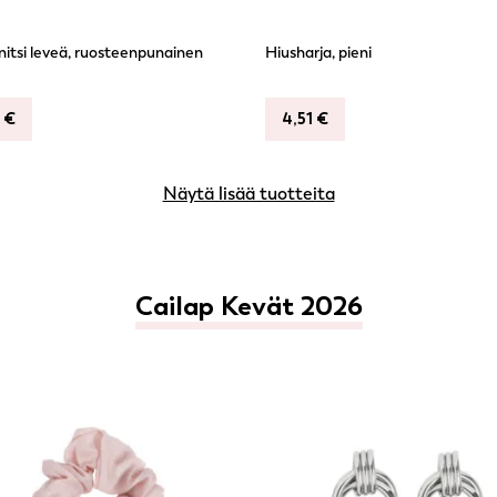
itsi leveä, ruosteenpunainen
Hiusharja, pieni
9
€
4,51
€
Näytä lisää tuotteita
Cailap Kevät 2026