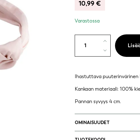
10,99
€
Varastossa
Hiuspanta
puuteri
Lisä
kierrätetty
polyesteri
määrä
Ihastuttava puuterinvärinen 
Kankaan materiaali: 100% kie
Pannan syvyys 4 cm.
OMINAISUUDET
TUOTEKOODI