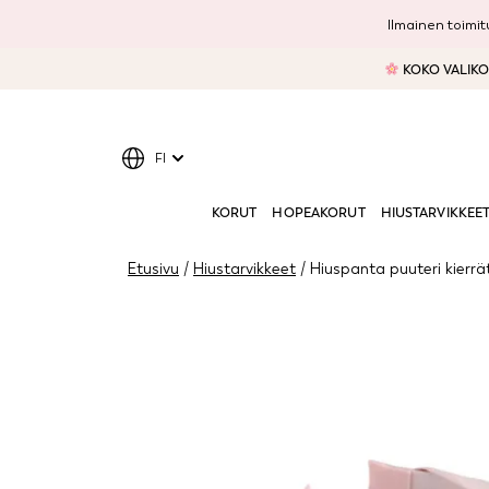
Ilmainen toimitu
KOKO VALIKOI
FI
KORUT
HOPEAKORUT
HIUSTARVIKKEE
Etusivu
/
Hiustarvikkeet
/ Hiuspanta puuteri kierrä