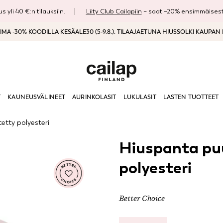
s yli 40 €:n tilauksiin.
Liity Club Cailapiin
– saat –20% ensimmäisestä
MA -30% KOODILLA KESÄALE30 (5-9.8.). TILAAJAETUNA HIUSSOLKI KAUPAN
T
KAUNEUSVÄLINEET
AURINKOLASIT
LUKULASIT
LASTEN TUOTTEET
tetty polyesteri
Hiuspanta puu
polyesteri
Better Choice