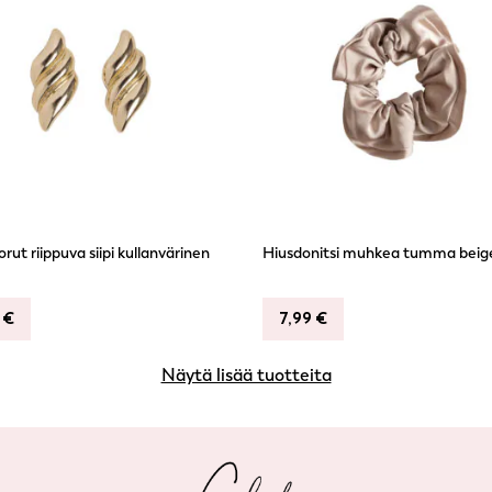
rut riippuva siipi kullanvärinen
Hiusdonitsi muhkea tumma beig
9
€
7,99
€
Näytä lisää tuotteita