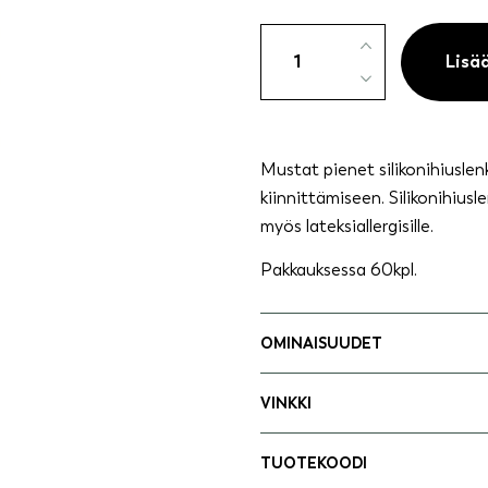
Silikonihiuslenkki
musta
Lisä
60
kpl
määrä
Mustat pienet silikonihiuslen
kiinnittämiseen.
S
ilikonihius
myös lateksiallergisille.
Pakkauksessa 60kpl.
OMINAISUUDET
VINKKI
TUOTEKOODI