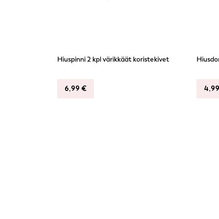
Hiuspinni 2 kpl värikkäät koristekivet
Hiusdon
6,99
€
4,9