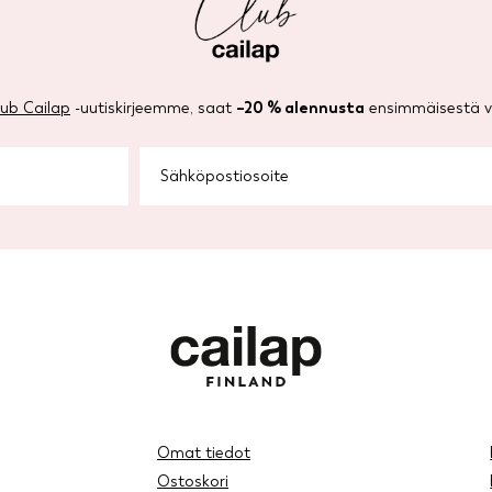
lub Cailap
-uutiskirjeemme, saat
–20 % alennusta
ensimmäisestä ve
Omat tiedot
Ostoskori