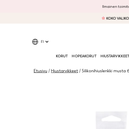
Ilmainen toimitu
KOKO VALIKOI
FI
KORUT
HOPEAKORUT
HIUSTARVIKKEE
Etusivu
/
Hiustarvikkeet
/ Silikonihiuslenkki musta 