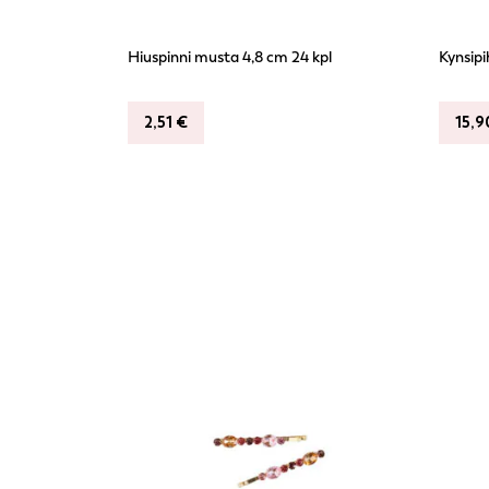
Hiuspinni musta 4,8 cm 24 kpl
Kynsipi
2,51
€
15,