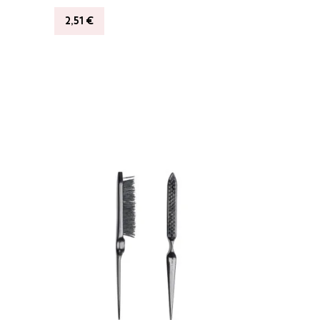
2,51
€