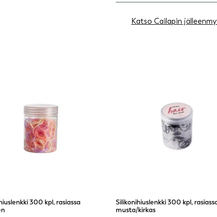
Katso Cailapin jälleenmy
ihiuslenkki 300 kpl, rasiassa
Silikonihiuslenkki 300 kpl, rasiass
en
musta/kirkas