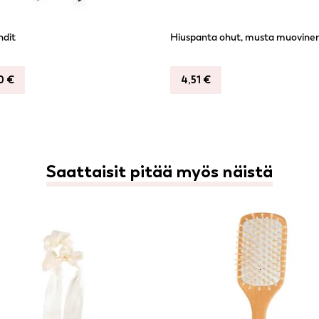
hdit
Hiuspanta ohut, musta muovine
90
€
4,51
€
Saattaisit pitää myös näistä