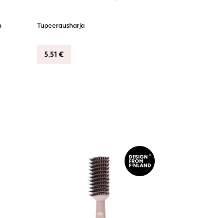
n
Tupeerausharja
5,51
€