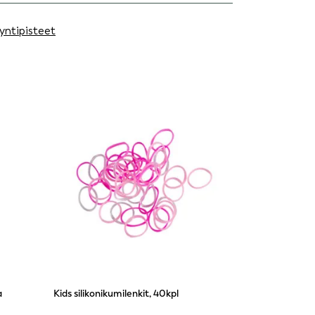
yntipisteet
a
Kids silikonikumilenkit, 40kpl