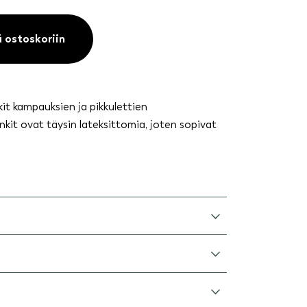
ä ostoskoriin
kit kampauksien ja pikkulettien
lenkit ovat täysin lateksittomia, joten sopivat