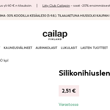
s yli 40 €:n tilauksiin.
Liity Club Cailapiin
– saat –20% ensimmäisestä
MA -30% KOODILLA KESÄALE30 (5-9.8.). TILAAJAETUNA HIUSSOLKI KAUPAN
T
KAUNEUSVÄLINEET
AURINKOLASIT
LUKULASIT
LASTEN TUOTTEET
60 kpl
Silikonihiusle
2,51
€
Varastossa