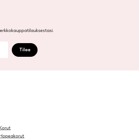
rkkokauppatilauksestasi.
Korut
Hopeakorut