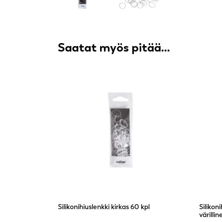
Saatat myös pitää...
Silikonihiuslenkki kirkas 60 kpl
Silikon
värillin