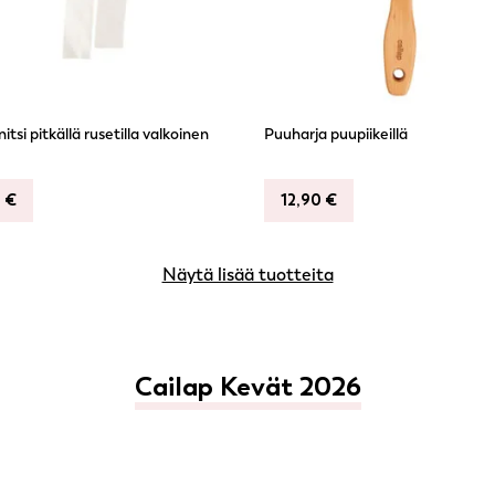
itsi pitkällä rusetilla valkoinen
Puuharja puupiikeillä
9
€
12,90
€
Näytä lisää tuotteita
Cailap Kevät 2026