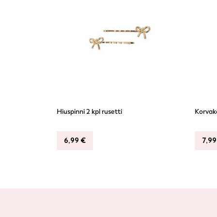
Hiuspinni 2 kpl rusetti
Korvako
6,99
€
7,9