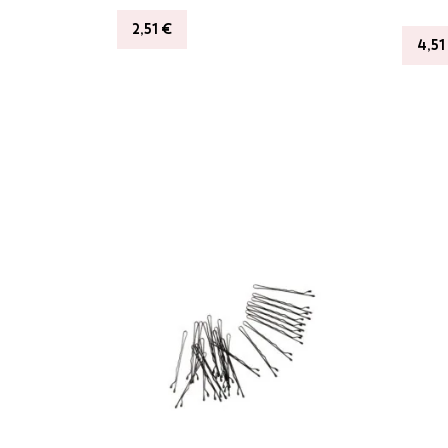
2,51
€
4,51