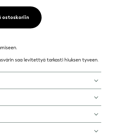
ä ostoskoriin
tämiseen.
svärin saa levitettyä tarkasti hiuksen tyveen.