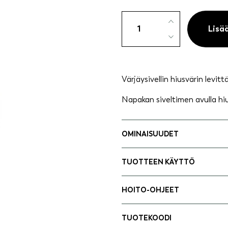
Värjäyssivellin
määrä
Lisä
Värjäysivellin hiusvärin levit
Napakan siveltimen avulla hiu
OMINAISUUDET
TUOTTEEN KÄYTTÖ
HOITO-OHJEET
TUOTEKOODI