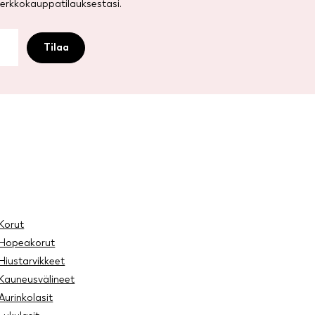
rkkokauppatilauksestasi.
Korut
Hopeakorut
Hiustarvikkeet
Kauneusvälineet
Aurinkolasit