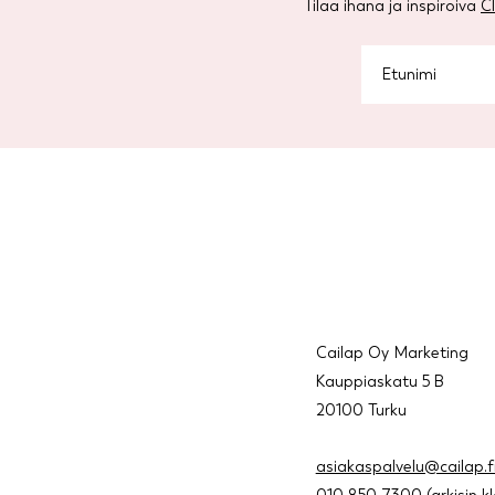
Tilaa ihana ja inspiroiva
C
Cailap Oy Marketing
Kauppiaskatu 5 B
20100 Turku
asiakaspalvelu@cailap.f