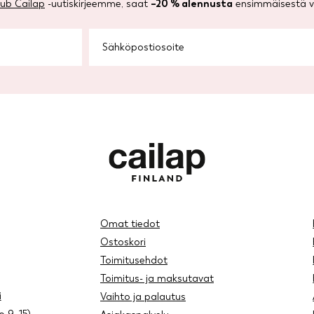
lub Cailap
-uutiskirjeemme, saat
–20 % alennusta
ensimmäisestä ve
Omat tiedot
Ostoskori
Toimitusehdot
Toimitus- ja maksutavat
i
Vaihto ja palautus