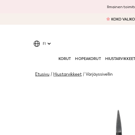
Ilmainen toimitu
KOKO VALIKOI
FI
KORUT
HOPEAKORUT
HIUSTARVIKKEE
Etusivu
/
Hiustarvikkeet
/ Värjäyssivellin