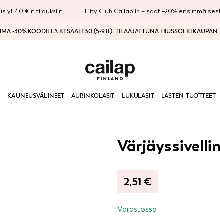
s yli 40 €:n tilauksiin.
Liity Club Cailapiin
– saat –20% ensimmäisestä
MA -30% KOODILLA KESÄALE30 (5-9.8.). TILAAJAETUNA HIUSSOLKI KAUPAN
T
KAUNEUSVÄLINEET
AURINKOLASIT
LUKULASIT
LASTEN TUOTTEET
Värjäyssivelli
2,51
€
Varastossa