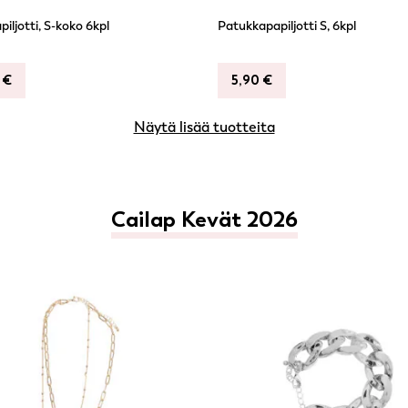
piljotti, S-koko 6kpl
Patukkapapiljotti S, 6kpl
0
€
5,90
€
Näytä lisää tuotteita
Cailap Kevät 2026