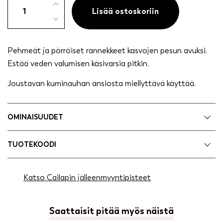
2
Lisää ostoskoriin
kpl
määrä
Pehmeät ja pörröiset rannekkeet kasvojen pesun avuksi.
Estää veden valumisen käsivarsia pitkin.
Joustavan kuminauhan ansiosta miellyttävä käyttää.
OMINAISUUDET
TUOTEKOODI
Katso Cailapin jälleenmyyntipisteet
Saattaisit pitää myös näistä