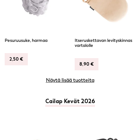
Pesuruusuke, harmaa
Itseruskettavan levityskinnas
vartalolle
2,50
€
8,90
€
Näytä lisää tuotteita
Cailap Kevät 2026