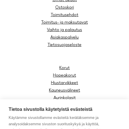
Ostoskori
Toimitusehdot
Toimitus- ja maksutavat
Vaihto ja palautus
Asiakaspalvelu
Tietosuojaseloste
Korut
Hopeakorut
Hiustarvikkeet
Kauneusvälineet
Aurinkolasit
Lukulasit
Tietoa sivustolla käytetyistä evästeistä
Lasten tuotteet
Käytämme sivustollamme evästeitä kerätäksemme ja
Asusteet
analysoidaksemme sivuston suorituskykyä ja käyttöä,
Moomin by Cailap