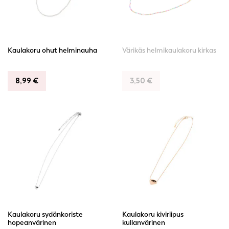
Kaulakoru ohut helminauha
Värikäs helmikaulakoru kirkas
8,99
€
3,50
€
Kaulakoru sydänkoriste
Kaulakoru kiviriipus
hopeanvärinen
kullanvärinen