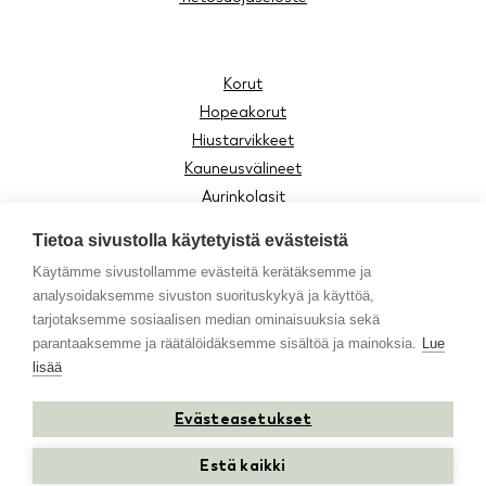
Korut
Hopeakorut
Hiustarvikkeet
Kauneusvälineet
Aurinkolasit
Lukulasit
Tietoa sivustolla käytetyistä evästeistä
Lasten tuotteet
Käytämme sivustollamme evästeitä kerätäksemme ja
Asusteet
analysoidaksemme sivuston suorituskykyä ja käyttöä,
Moomin by Cailap
tarjotaksemme sosiaalisen median ominaisuuksia sekä
Vinkit
parantaaksemme ja räätälöidäksemme sisältöä ja mainoksia.
Lue
lisää
Evästeasetukset
Instagram
Facebook
Youtube
TikTok
Estä kaikki