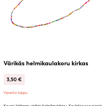
Värikäs helmikaulakoru kirkas
3,50
€
Varasto loppu
Kaunis kirkkaan värikäs helmikaulakoru. Kaulakorussa pieniä