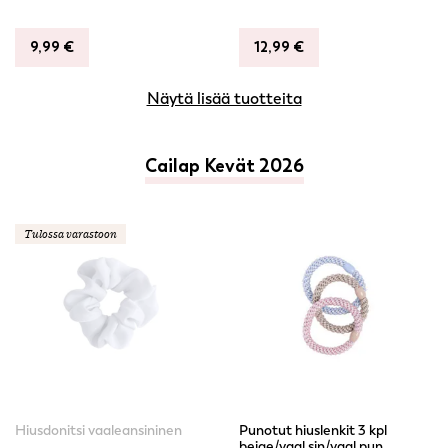
9,99
€
12,99
€
Näytä lisää tuotteita
Cailap Kevät 2026
Tulossa varastoon
Hiusdonitsi vaaleansininen
Punotut hiuslenkit 3 kpl
beige/vaal.sin/vaal.pun