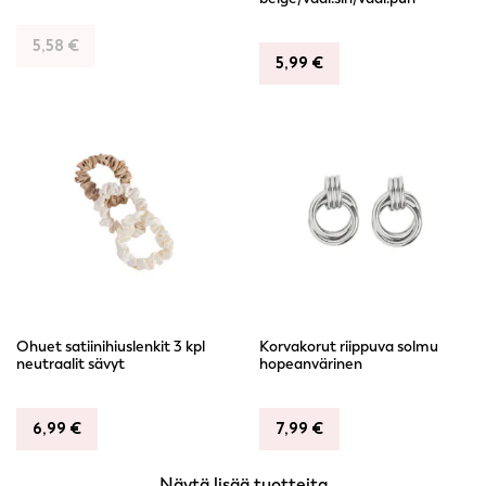
5,58
€
5,99
€
Ohuet satiinihiuslenkit 3 kpl
Korvakorut riippuva solmu
neutraalit sävyt
hopeanvärinen
6,99
€
7,99
€
Näytä lisää tuotteita