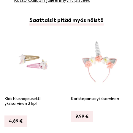
Katso Cailapin jälleenmyyntipisteet
Saattaisit pitää myös näistä
Kids hiusnapsusetti
Koristepanta yksisarvinen
yksisarvinen 2 kpl
9,99
€
4,89
€