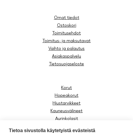
Omat tiedot
Ostoskori
Toimitusehdot
Toimitus- ja maksutavat
Vaihto ja palautus
Asiakaspalvelu
Tietosuojaseloste
Korut
Hopeakorut
Hiustarvikkeet
Kauneusvälineet
Aurinkolasit
Lukulasit
Tietoa sivustolla käytetyistä evästeistä