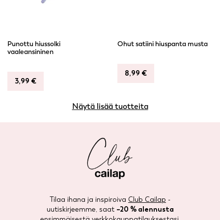
Punottu hiussolki
Ohut satiini hiuspanta musta
vaaleansininen
8,99
€
3,99
€
Näytä lisää tuotteita
Tilaa ihana ja inspiroiva
Club Cailap
-
uutiskirjeemme, saat
–20 % alennusta
ensimmäisestä verkkokauppatilauksestasi.