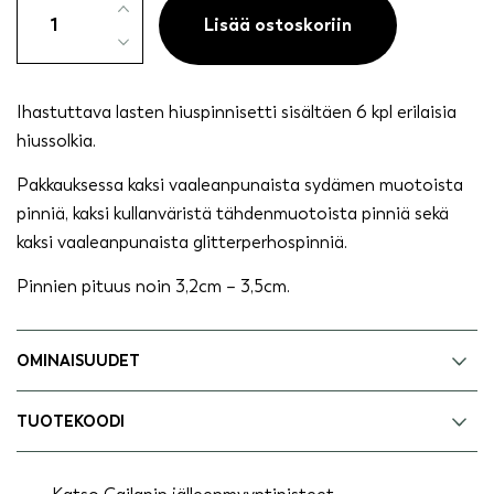
hiuspinnisetti
Lisää ostoskoriin
6
kpl
määrä
Ihastuttava lasten hiuspinnisetti sisältäen 6 kpl erilaisia
hiussolkia.
Pakkauksessa kaksi vaaleanpunaista sydämen muotoista
pinniä, kaksi kullanväristä tähdenmuotoista pinniä sekä
kaksi vaaleanpunaista glitterperhospinniä.
Pinnien pituus noin 3,2cm – 3,5cm.
OMINAISUUDET
TUOTEKOODI