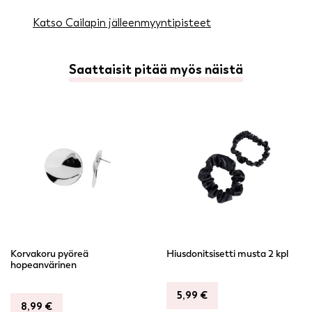
Katso Cailapin jälleenmyyntipisteet
Saattaisit pitää myös näistä
Korvakoru pyöreä
Hiusdonitsisetti musta 2 kpl
hopeanvärinen
5,99
€
8,99
€