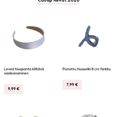
Cailap Kevät 2026
Leveä hiuspanta kiiltävä
Punottu hiussolki 8 cm farkku
vaaleansininen
7,99
€
9,99
€