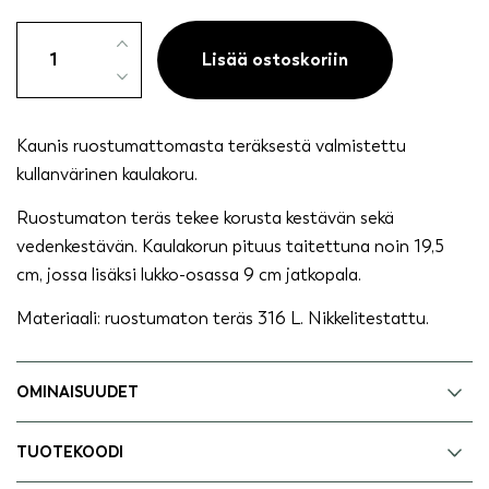
Kaulakoru
kullanvärinen
Lisää ostoskoriin
stainless
steel
määrä
Kaunis ruostumattomasta teräksestä valmistettu
kullanvärinen kaulakoru.
Ruostumaton teräs tekee korusta kestävän sekä
vedenkestävän. Kaulakorun pituus taitettuna noin 19,5
cm, jossa lisäksi lukko-osassa 9 cm jatkopala.
Materiaali: ruostumaton teräs 316 L. Nikkelitestattu.
OMINAISUUDET
TUOTEKOODI