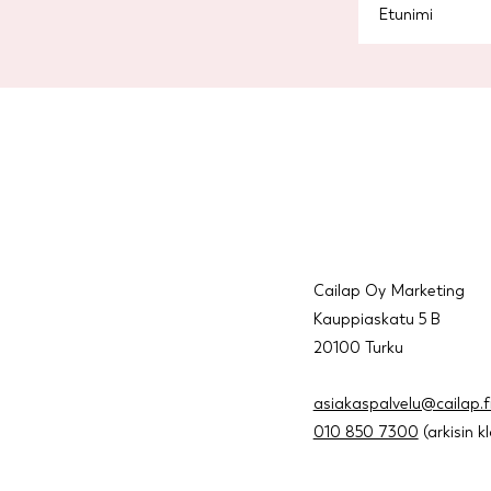
Cailap Oy Marketing
Kauppiaskatu 5 B
20100 Turku
asiakaspalvelu@cailap.f
010 850 7300
(arkisin k