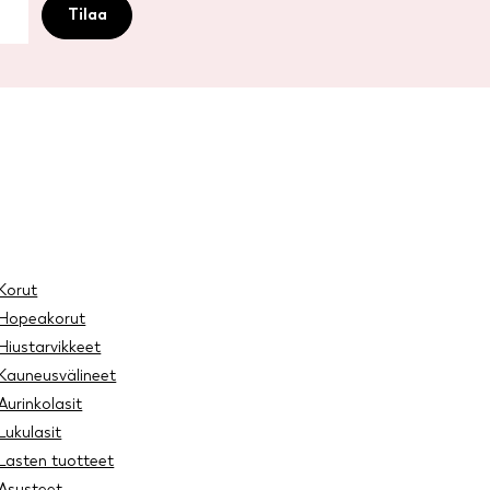
Korut
Hopeakorut
Hiustarvikkeet
Kauneusvälineet
Aurinkolasit
Lukulasit
Lasten tuotteet
Asusteet