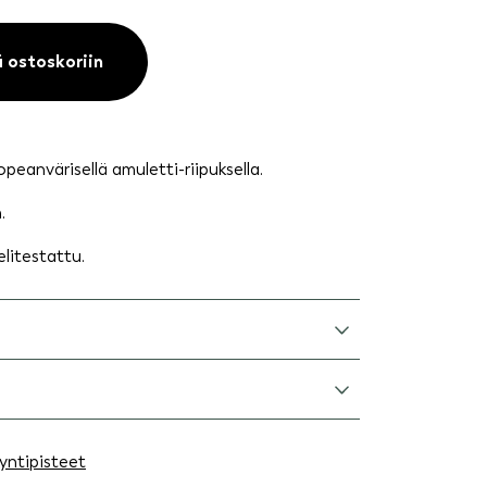
ä ostoskoriin
peanvärisellä amuletti-riipuksella.
.
elitestattu.
yntipisteet