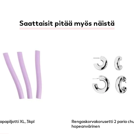
Saattaisit pitää myös näistä
papiljotti XL, 3kpl
Rengaskorvakorusetti 2 paria ch
hopeanvärinen