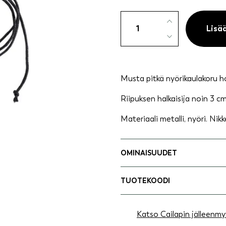
Kaulakoru
amuletti
Lisä
hopeanvärinen
määrä
Musta pitkä nyörikaulakoru ho
Riipuksen halkaisija noin 3 cm
Materiaali metalli, nyöri. Nikk
OMINAISUUDET
TUOTEKOODI
Katso Cailapin jälleenmy