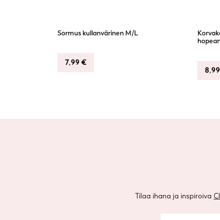
Sormus kullanvärinen M/L
Korvak
hopean
7,99
€
8,9
Tilaa ihana ja inspiroiva
C