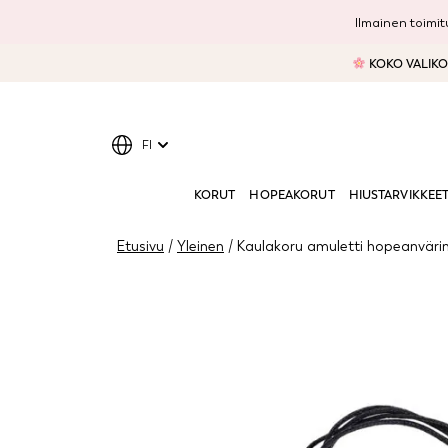
Ilmainen toimitu
KOKO VALIKOI
FI
KORUT
HOPEAKORUT
HIUSTARVIKKEE
Etusivu
/
Yleinen
/ Kaulakoru amuletti hopeanväri