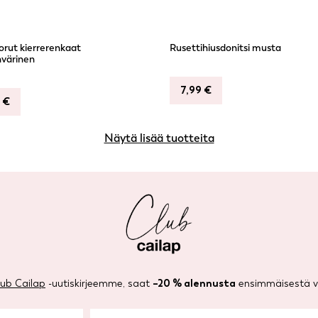
orut kierrerenkaat
Rusettihiusdonitsi musta
värinen
7,99
€
9
€
Näytä lisää tuotteita
lub Cailap
-uutiskirjeemme, saat
–20 % alennusta
ensimmäisestä ve