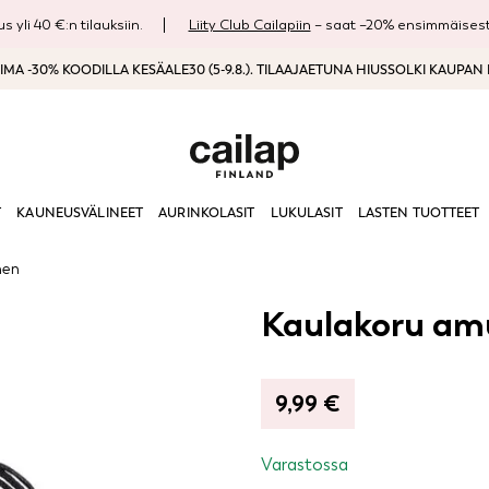
s yli 40 €:n tilauksiin.
Liity Club Cailapiin
– saat –20% ensimmäisestä
MA -30% KOODILLA KESÄALE30 (5-9.8.). TILAAJAETUNA HIUSSOLKI KAUPAN
T
KAUNEUSVÄLINEET
AURINKOLASIT
LUKULASIT
LASTEN TUOTTEET
nen
Kaulakoru amu
9,99
€
Varastossa