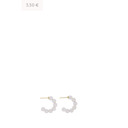
3,50
€