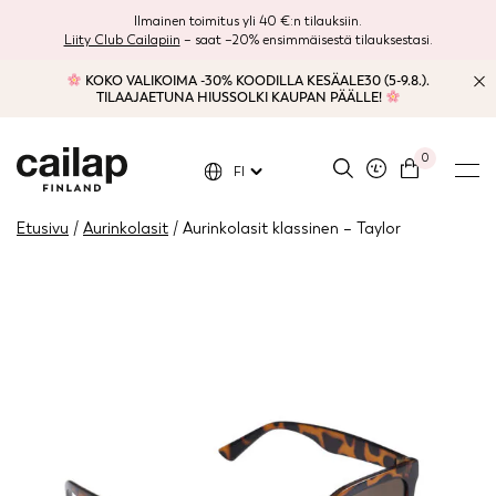
Ilmainen toimitus yli 40 €:n tilauksiin.
Liity Club Cailapiin
– saat –20% ensimmäisestä tilauksestasi.
KOKO VALIKOIMA -30% KOODILLA KESÄALE30 (5-9.8.).
TILAAJAETUNA HIUSSOLKI KAUPAN PÄÄLLE!
0
FI
Etusivu
/
Aurinkolasit
/ Aurinkolasit klassinen – Taylor