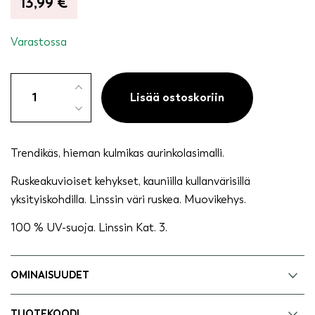
13,99
€
Varastossa
Aurinkolasit
klassinen
Lisää ostoskoriin
-
Taylor
määrä
Trendikäs, hieman kulmikas aurinkolasimalli.
Ruskeakuvioiset kehykset, kauniilla kullanvärisillä
yksityiskohdilla. Linssin väri ruskea. Muovikehys.
100 % UV-suoja. Linssin Kat. 3.
OMINAISUUDET
TUOTEKOODI