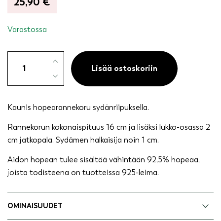
25,90
€
Varastossa
Hopearannekoru
sydänriipus
Lisää ostoskoriin
määrä
Kaunis hopearannekoru sydänriipuksella.
Rannekorun kokonaispituus 16 cm ja lisäksi lukko-osassa 2
cm jatkopala. Sydämen halkaisija noin 1 cm.
Aidon hopean tulee sisältää vähintään 92,5% hopeaa,
joista todisteena on tuotteissa 925-leima.
OMINAISUUDET