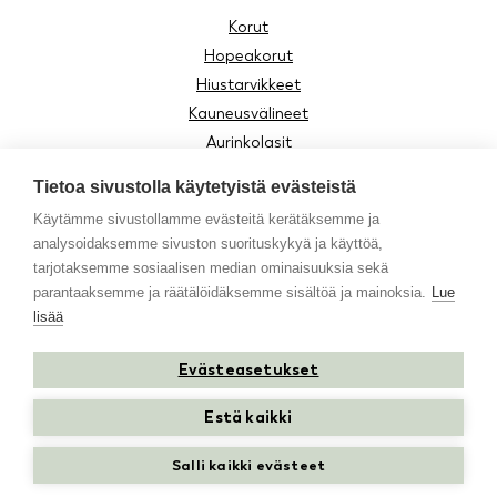
Korut
Hopeakorut
Hiustarvikkeet
Kauneusvälineet
Aurinkolasit
Lukulasit
Tietoa sivustolla käytetyistä evästeistä
Lasten tuotteet
Käytämme sivustollamme evästeitä kerätäksemme ja
Asusteet
analysoidaksemme sivuston suorituskykyä ja käyttöä,
Moomin by Cailap
tarjotaksemme sosiaalisen median ominaisuuksia sekä
Vinkit
parantaaksemme ja räätälöidäksemme sisältöä ja mainoksia.
Lue
lisää
Evästeasetukset
Instagram
Facebook
Youtube
TikTok
Estä kaikki
Salli kaikki evästeet
Kiitos kun tuet suomalaista perheyritystä!