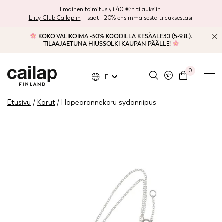
Ilmainen toimitus yli 40 €:n tilauksiin.
Liity Club Cailapiin
– saat –20% ensimmäisestä tilauksestasi.
KOKO VALIKOIMA -30% KOODILLA KESÄALE30 (5-9.8.).
TILAAJAETUNA HIUSSOLKI KAUPAN PÄÄLLE!
0
FI
Etusivu
/
Korut
/ Hopearannekoru sydänriipus