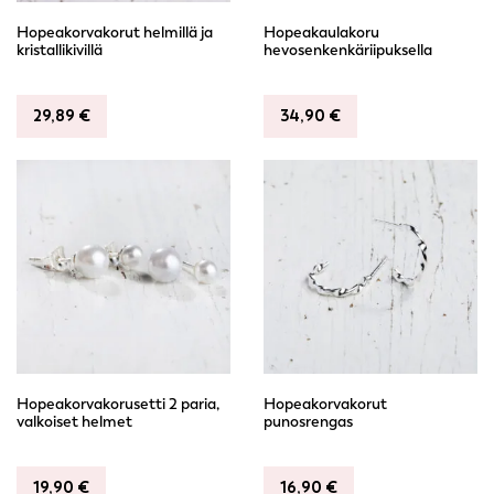
Hopeakorvakorut helmillä ja
Hopeakaulakoru
kristallikivillä
hevosenkenkäriipuksella
29,89
€
34,90
€
Hopeakorvakorusetti 2 paria,
Hopeakorvakorut
valkoiset helmet
punosrengas
19,90
€
16,90
€