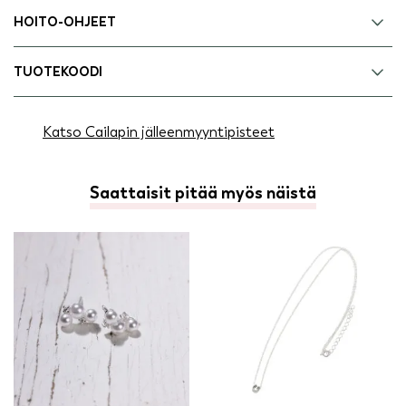
HOITO-OHJEET
TUOTEKOODI
Katso Cailapin jälleenmyyntipisteet
Saattaisit pitää myös näistä